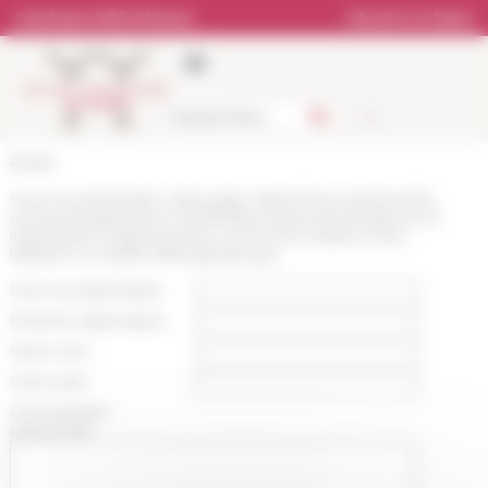
Panneau de gestion des cookies
Catalogue bibliothèque
Librairie en ligne
Accueil
Vous recommandez cette page :
https://www.efrome.it/la-
recherche/agenda-et-manifestations/evenement/prove-di-
imperialismo-espansionismo-economico-italiano-oltre-
ladriatico-a-cavallo-della-grande-gue
Nom du destinataire :
Email du destinataire :
Votre nom :
Votre mail :
Commentaire
(optionnel):