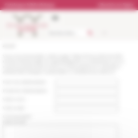
Panneau de gestion des cookies
Catalogue bibliothèque
Librairie en ligne
Accueil
Vous recommandez cette page :
https://www.efrome.it/la-
recherche/actualite-et-appels/appels-a-contributions-et-a-
communications/tra-roma-e-il-mare-patrimoni-culturali-e-
ambientali-sviluppo-sostenibile-e-cittadinanza-attiva-3
Nom du destinataire :
Email du destinataire :
Votre nom :
Votre mail :
Commentaire
(optionnel):