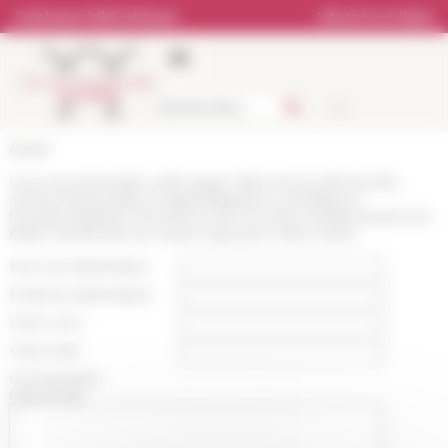
Panneau de gestion des cookies
Catalogue bibliothèque
Librairie en ligne
Accueil
Vous recommandez cette page :
https://www.efrome.it/la-
recherche/actualite-et-appels/appels-a-candidature-
formations/atelier-doctoral-sur-les-mondes-mediterraneens-et-
litalie-meridionale-au-moyen-age-jean-marie-martin
Nom du destinataire :
Email du destinataire :
Votre nom :
Votre mail :
Commentaire
(optionnel):