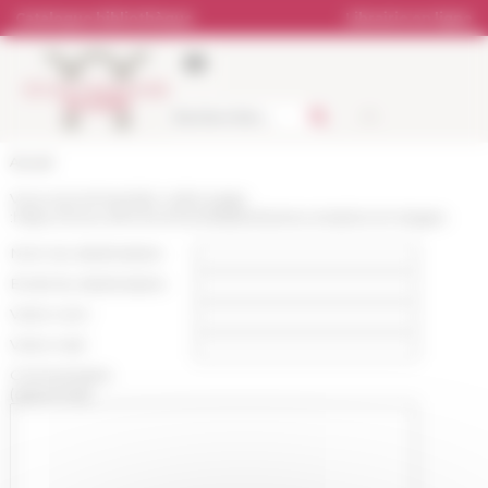
Panneau de gestion des cookies
Catalogue bibliothèque
Librairie en ligne
Accueil
Vous recommandez cette page
:
https://www.efrome.it/candidater/autres-emplois-et-stages
Nom du destinataire :
Email du destinataire :
Votre nom :
Votre mail :
Commentaire
(optionnel):