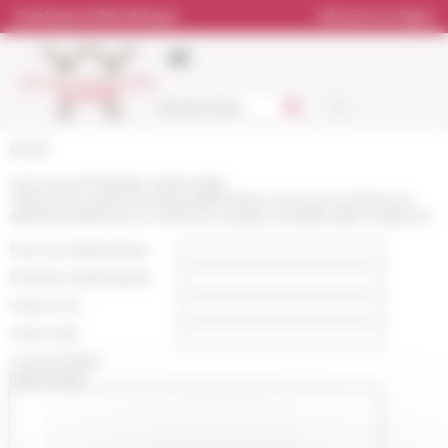
Panneau de gestion des cookies
Catalogue bibliothèque
Librairie en ligne
Accueil
Vous recommandez cette page
:
https://www.efrome.it/actualite/video-revivre-la-conference-
dali-benmakhlouf-un-robinson-andalou-la-fable-dibn-tufayl-ent
Nom du destinataire :
Email du destinataire :
Votre nom :
Votre mail :
Commentaire
(optionnel):