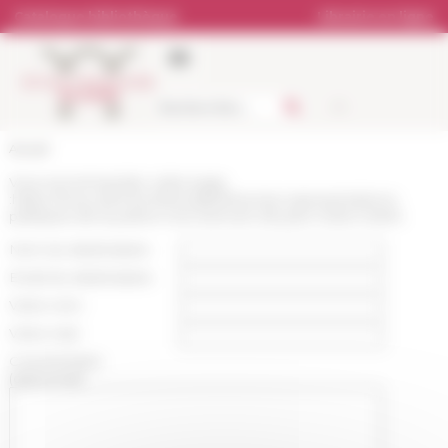
Panneau de gestion des cookies
Catalogue bibliothèque
Librairie en ligne
Accueil
Vous recommandez cette page
:
https://www.efrome.it/actualite/theories-representations-
pratiques-de-la-justice-a-la-memoire-de-jean-marie-martin
Nom du destinataire :
Email du destinataire :
Votre nom :
Votre mail :
Commentaire
(optionnel):