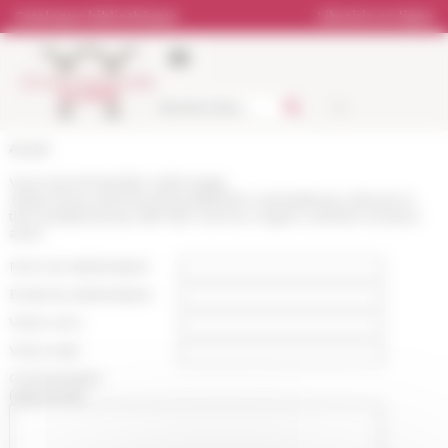
Panneau de gestion des cookies
Catalogue bibliothèque
Librairie en ligne
Accueil
Vous recommandez cette page
:
https://www.efrome.it/actualite/the-orientalizing-cultures-in-
the-mediterranean-8th-6th-cent-bc-origins-cultural-contacts-
and-l
Nom du destinataire :
Email du destinataire :
Votre nom :
Votre mail :
Commentaire
(optionnel):