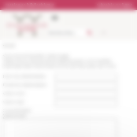
Panneau de gestion des cookies
Catalogue bibliothèque
Librairie en ligne
Accueil
Vous recommandez cette page
:
https://www.efrome.it/actualite/soutien-a-la-mobilite-
internationale-2022-linshs-et-lecole-francaise-de-rome
Nom du destinataire :
Email du destinataire :
Votre nom :
Votre mail :
Commentaire
(optionnel):