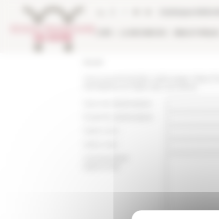
Panneau de gestion des cookies
Catalogue biblio
L'EFR
LA RECHERCHE
BIBLIOTHÈQU
Accueil
Vous recommandez cette page :
https:/
mendiants-en-italie-xiiie-xve-siecle
Nom du destinataire :
Email du destinataire :
Votre nom :
Votre mail :
Commentaire
(optionnel):