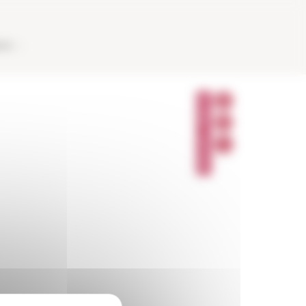
AUX
P
A
R
T
A
G
E
R