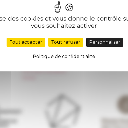
lise des cookies et vous donne le contrôle 
Nos autres sites
Suivre 
vous souhaitez activer
Réseau des Écoles françaises à l’étranger
S'INS
Tout accepter
Tout refuser
Personnaliser
Unione Internazionale
Carnets de recherche
Politique de confidentialité
Carnet « À l’École de toute l’Italie »
Carnet Farnèse150
Information newsletter
FarNet