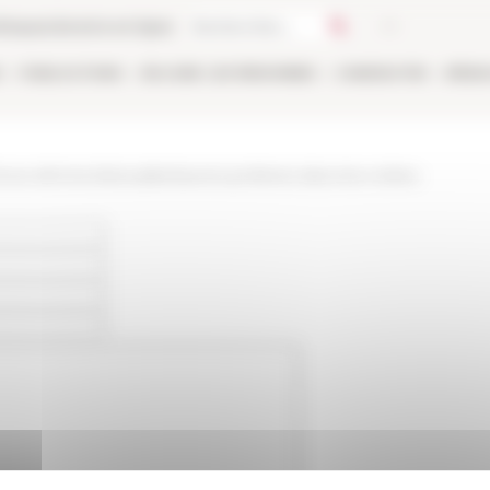
thèque
Librairie en ligne
E
PUBLICATIONS
EN LIGNE
LES PERSONNES
CANDIDATER
RÉSE
/www.efrome.it/actualite/savoirs-profanes-dans-les-ordres-