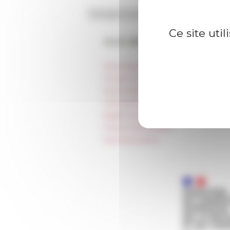
Ce site uti
Accès directs
Informations pratiques
Presse et kit logo
Réservation de salles et tournages
Hébergement
Égalité professionnelle
Charte informatique
Marchés publics