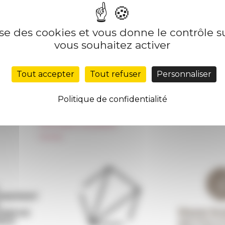
lise des cookies et vous donne le contrôle 
Nos autres sites
Suivre 
vous souhaitez activer
Réseau des Écoles françaises à l’étranger
S'INS
Tout accepter
Tout refuser
Personnaliser
Unione Internazionale
Carnets de recherche
Politique de confidentialité
Carnet « À l’École de toute l’Italie »
Carnet Farnèse150
Information newsletter
FarNet