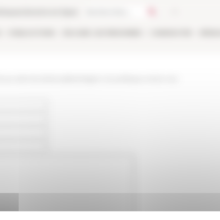
thèque
Librairie en ligne
E
PUBLICATIONS
EN LIGNE
LES PERSONNES
CANDIDATER
RÉSE
www.efrome.it/actualite/religion-et-politique-entre-res-