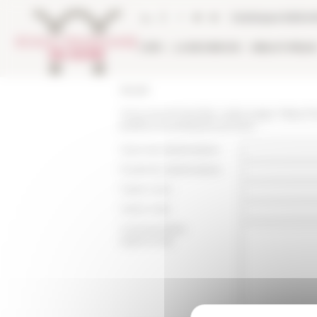
Panneau de gestion des cookies
Catalogue biblio
L'EFR
LA RECHERCHE
BIBLIOTHÈQU
Accueil
Vous recommandez cette page :
https://
publica-et-pratiques-privees
Nom du destinataire :
Email du destinataire :
Votre nom :
Votre mail :
Commentaire
(optionnel):