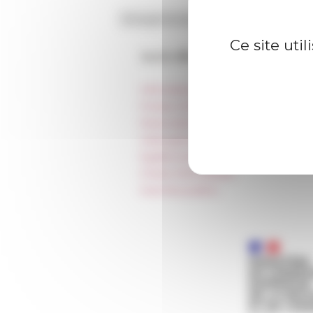
Ce site uti
Accès directs
Informations pratiques
Presse et kit logo
Réservation de salles et tournages
Hébergement
Égalité professionnelle
Charte informatique
Marchés publics