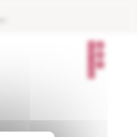
AUX
P
A
R
T
A
G
E
R