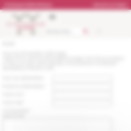
Panneau de gestion des cookies
Catalogue bibliothèque
Librairie en ligne
Accueil
Vous recommandez cette page
:
https://www.efrome.it/actualite/louvrage-vivre-de-la-musique-
a-rome-au-xviiie-siecle-delodie-oriol-presente-a-la-librairie-
stendhal-le-3-fevrier-a-19h
Nom du destinataire :
Email du destinataire :
Votre nom :
Votre mail :
Commentaire
(optionnel):