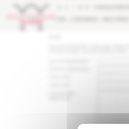
Panneau de gestion des cookies
Catalogue biblio
L'EFR
LA RECHERCHE
BIBLIOTHÈQU
Accueil
Vous recommandez cette page :
https://
aux-21e-rendez-vous-de-lhistoire-a-blois
Nom du destinataire :
Email du destinataire :
Votre nom :
Votre mail :
Commentaire
(optionnel):