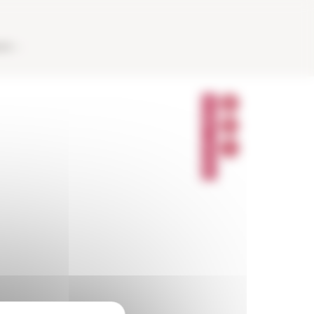
AUX
P
A
R
T
A
G
E
R