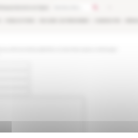
thèque
Librairie en ligne
E
PUBLICATIONS
EN LIGNE
LES PERSONNES
CANDIDATER
RÉSE
www.efrome.it/actualite/les-ecoles-francaises-a-letranger-