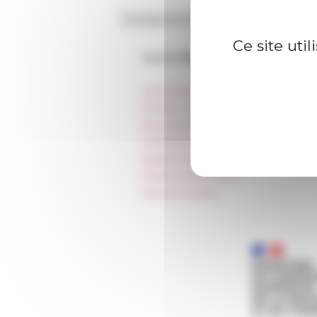
Ce site uti
Accès directs
Informations pratiques
Presse et kit logo
Réservation de salles et tournages
Hébergement
Égalité professionnelle
Charte informatique
Marchés publics