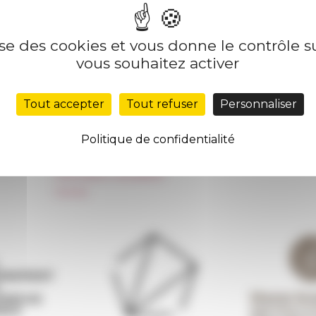
lise des cookies et vous donne le contrôle 
Nos autres sites
Suivre 
vous souhaitez activer
Réseau des Écoles françaises à l’étranger
S'INS
Tout accepter
Tout refuser
Personnaliser
Unione Internazionale
Carnets de recherche
Politique de confidentialité
Carnet « À l’École de toute l’Italie »
Carnet Farnèse150
Information newsletter
FarNet