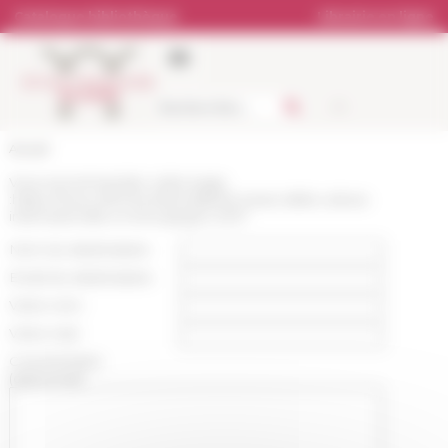
Panneau de gestion des cookies
Catalogue bibliothèque
Librairie en ligne
Accueil
Vous recommandez cette page
:
https://www.efrome.it/actualite/iii-mese-della-cultura-
internazionale-a-roma-giugno-2017
Nom du destinataire :
Email du destinataire :
Votre nom :
Votre mail :
Commentaire
(optionnel):