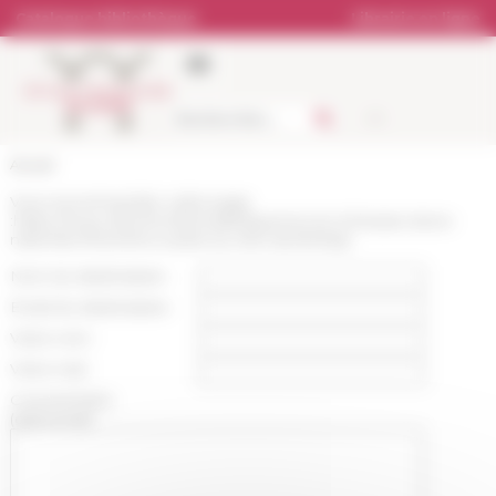
Panneau de gestion des cookies
Catalogue bibliothèque
Librairie en ligne
Accueil
Vous recommandez cette page
:
https://www.efrome.it/actualite/guerres-et-richesses-dune-
nationles-florentins-a-pise-au-xive-sieclenbsp
Nom du destinataire :
Email du destinataire :
Votre nom :
Votre mail :
Commentaire
(optionnel):