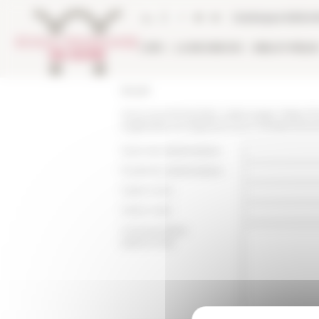
Panneau de gestion des cookies
Catalogue biblio
L'EFR
LA RECHERCHE
BIBLIOTHÈQU
Accueil
Vous recommandez cette page :
https:/
organisee-et-espaces-euro-mediterrane
Nom du destinataire :
Email du destinataire :
Votre nom :
Votre mail :
Commentaire
(optionnel):