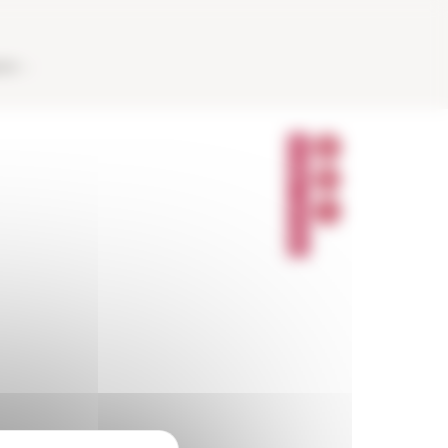
AUX
P
A
R
T
A
G
E
R