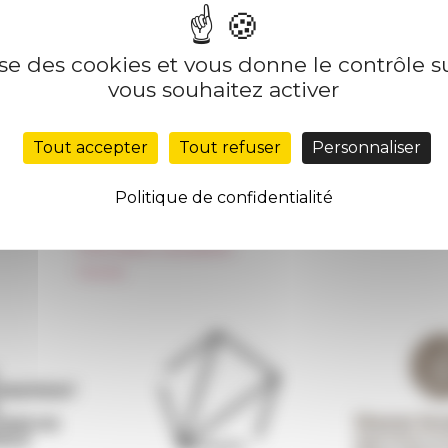
lise des cookies et vous donne le contrôle 
Nos autres sites
Suivre 
vous souhaitez activer
Réseau des Écoles françaises à l’étranger
S'INS
Tout accepter
Tout refuser
Personnaliser
Unione Internazionale
Carnets de recherche
Politique de confidentialité
Carnet « À l’École de toute l’Italie »
Carnet Farnèse150
Information newsletter
FarNet