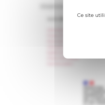
Ce site uti
Accès directs
Informations pratiques
Presse et kit logo
Réservation de salles et tournages
Hébergement
Égalité professionnelle
Charte informatique
Marchés publics