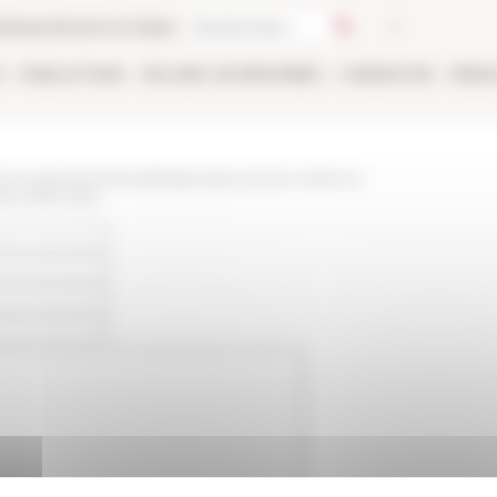
thèque
Librairie en ligne
E
PUBLICATIONS
EN LIGNE
LES PERSONNES
CANDIDATER
RÉSE
/www.efrome.it/actualite/groupes-armes-violence-
ens-1870-1914