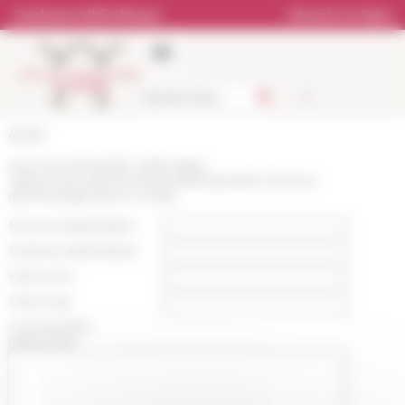
Panneau de gestion des cookies
Catalogue bibliothèque
Librairie en ligne
Accueil
Vous recommandez cette page
:
https://www.efrome.it/actualite/exposition-50-ans-
darcheologie-franco-croate
Nom du destinataire :
Email du destinataire :
Votre nom :
Votre mail :
Commentaire
(optionnel):