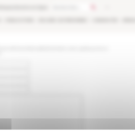
thèque
Librairie en ligne
E
PUBLICATIONS
EN LIGNE
LES PERSONNES
CANDIDATER
RÉSE
/www.efrome.it/actualite/entretien-avec-giulia-puma-a-
0