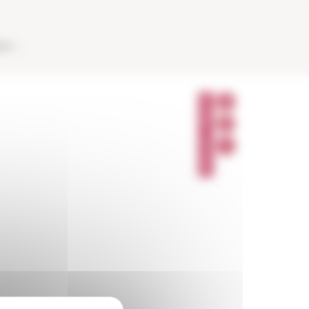
AUX
P
A
R
T
A
G
E
R