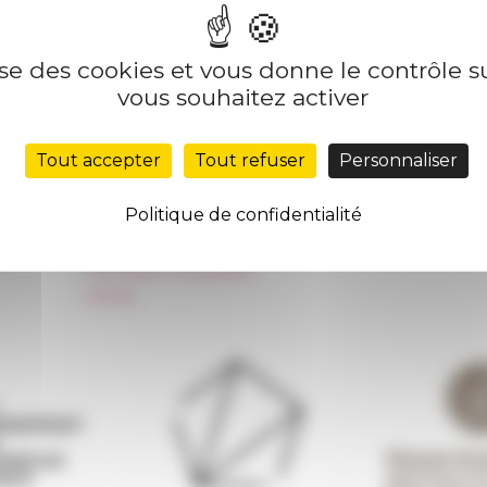
lise des cookies et vous donne le contrôle 
Nos autres sites
Suivre 
vous souhaitez activer
Réseau des Écoles françaises à l’étranger
S'INS
Tout accepter
Tout refuser
Personnaliser
Unione Internazionale
Carnets de recherche
Politique de confidentialité
Carnet « À l’École de toute l’Italie »
Carnet Farnèse150
Information newsletter
FarNet