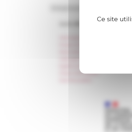
Ce site uti
Accès directs
Informations pratiques
Presse et kit logo
Réservation de salles et tournages
Hébergement
Égalité professionnelle
Charte informatique
Marchés publics