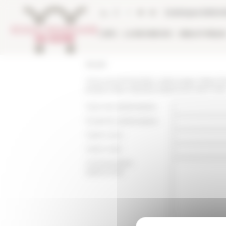
Panneau de gestion des cookies
Catalogue biblio
L'EFR
LA RECHERCHE
BIBLIOTHÈQU
Accueil
Vous recommandez cette page :
https:/
propos-des-nativites-italiennes-1250-145
Nom du destinataire :
Email du destinataire :
Votre nom :
Votre mail :
Commentaire
(optionnel):