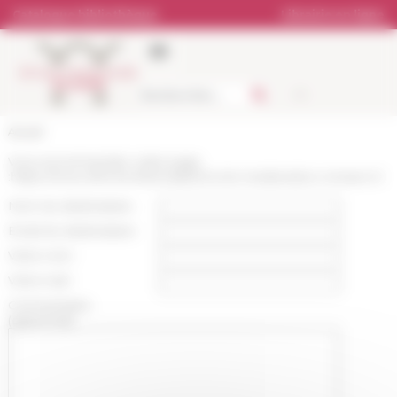
Panneau de gestion des cookies
Catalogue bibliothèque
Librairie en ligne
Accueil
Vous recommandez cette page
:
https://www.efrome.it/actualite/circolo-medievistico-romano-9
Nom du destinataire :
Email du destinataire :
Votre nom :
Votre mail :
Commentaire
(optionnel):