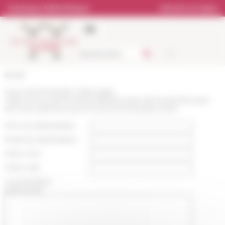
Panneau de gestion des cookies
Catalogue bibliothèque
Librairie en ligne
Accueil
Vous recommandez cette page
:
https://www.efrome.it/actualite/bourses-de-lecole-francaise-
de-rome-selection-pour-le-second-semestre-2023
Nom du destinataire :
Email du destinataire :
Votre nom :
Votre mail :
Commentaire
(optionnel):