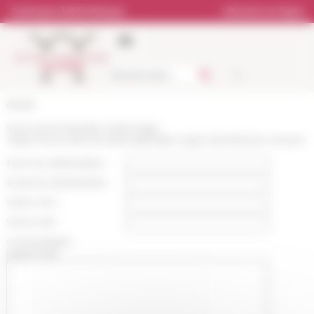
Panneau de gestion des cookies
Catalogue bibliothèque
Librairie en ligne
Accueil
Vous recommandez cette page
:
https://www.efrome.it/actualite/alle-origini-del-laterizio-romano
Nom du destinataire :
Email du destinataire :
Votre nom :
Votre mail :
Commentaire
(optionnel):