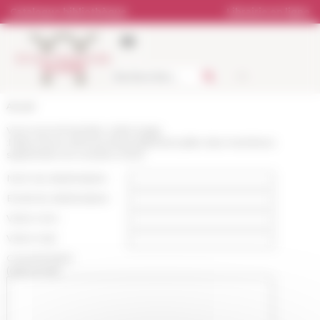
Panneau de gestion des cookies
Catalogue bibliothèque
Librairie en ligne
Accueil
Vous recommandez cette page
:
https://www.efrome.it/actualite/actualite-des-membres-
septembre-et-octobre-2020
Nom du destinataire :
Email du destinataire :
Votre nom :
Votre mail :
Commentaire
(optionnel):