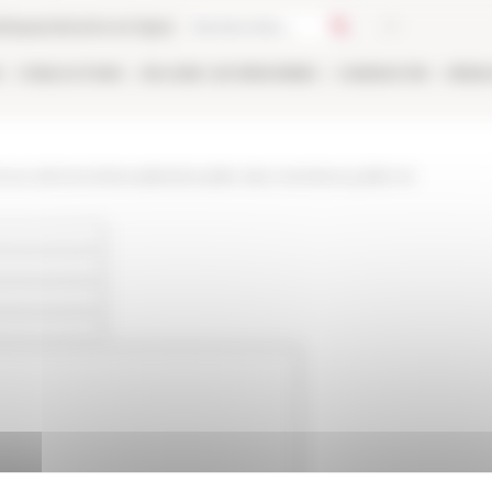
thèque
Librairie en ligne
E
PUBLICATIONS
EN LIGNE
LES PERSONNES
CANDIDATER
RÉSE
www.efrome.it/actualite/actualite-des-membres-juillet-et-