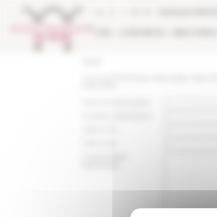
Panneau de gestion des cookies
Catalogue biblio
L'EFR
LA RECHERCHE
BIBLIOTHÈQU
Accueil
Vous recommandez cette page :
https://
aout-2022
Nom du destinataire :
Email du destinataire :
Votre nom :
Votre mail :
Commentaire
(optionnel):