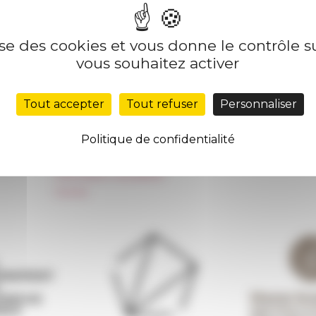
lise des cookies et vous donne le contrôle 
Nos autres sites
Suivre 
vous souhaitez activer
Réseau des Écoles françaises à l’étranger
S'INS
Tout accepter
Tout refuser
Personnaliser
Unione Internazionale
Carnets de recherche
Politique de confidentialité
Carnet « À l’École de toute l’Italie »
Carnet Farnèse150
Information newsletter
FarNet