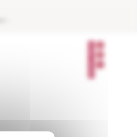
AUX
P
A
R
T
A
G
E
R