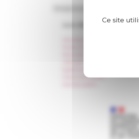
Ce site uti
Accès directs
Informations pratiques
Presse et kit logo
Réservation de salles et tournages
Hébergement
Égalité professionnelle
Charte informatique
Marchés publics