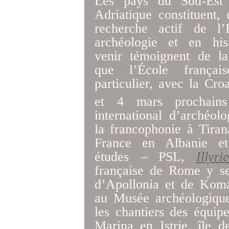
Les pays du Sud-Est
Adriatique constituent
recherche actif de l
archéologie et en his
venir témoignent de la 
que l’École frança
particulier, avec la Croa
et 4 mars prochain
international d’archéo
la francophonie à Tira
France en Albanie et
études – PSL,
Illyri
française de Rome y se
d’Apollonia et de Koman
au Musée archéologiqu
les chantiers des équipe
Marina en Istrie, île 