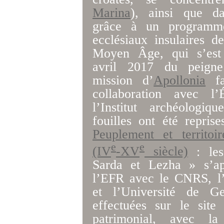
Marina
), ainsi que 
grâce à un programme
ecclésiaux insulaires d
Moyen Âge, qui s’est 
avril 2017 du peign
mission d’
Apollonia
fa
collaboration avec l’
l’Institut archéologi
fouilles ont été repr
Peuplement et territoi
e
e
(IV
-XV
siècle)
: les
Sarda et Lezha » s’ap
l’EFR avec le CNRS, l’I
et l’Université de Ge
effectuées sur le sit
patrimonial, avec l