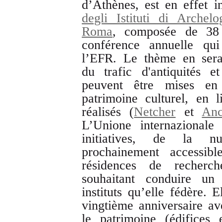
d’Athènes, est en effet in
degli Istituti di Archel
Roma
, composée de 38 a
conférence annuelle qu
l’EFR. Le thème en sera
du trafic d'antiquités 
peuvent être mises en
patrimoine culturel, en 
réalisés (
Netcher
et
Anc
L’Unione internazionale
initiatives, de la n
prochainement accessib
résidences de recherc
souhaitant conduire un 
instituts qu’elle fédère. 
vingtième anniversaire a
le patrimoine (édifices e