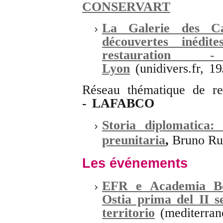
CONSERVART
La Galerie des Ca
découvertes inédi
restauration 
Lyon
(unidivers.fr, 19
Réseau thématique de r
- LAFABCO
Storia diplomatica: i
preunitaria
,
Bruno Rus
Les événements
EFR e Academia Bel
Ostia prima del II s
territorio
(mediterrane