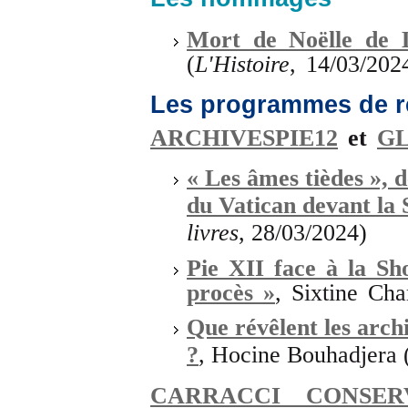
Mort de Noëlle de 
(
L'Histoire
, 14/03/202
Les programmes de r
ARCHIVESPIE12
et
G
« Les âmes tièdes », 
du Vatican devant la
livres
, 28/03/2024)
Pie XII face à la Sh
procès »
, Sixtine Cha
Que révêlent les arch
?
,
Hocine Bouhadjera (
CARRACCI CONSER