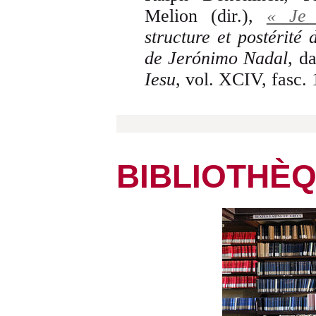
Melion (dir.),
« Je 
structure et postérité
de Jerónimo Nadal
, d
Iesu
, vol. XCIV, fasc.
BIBLIOTHÈ