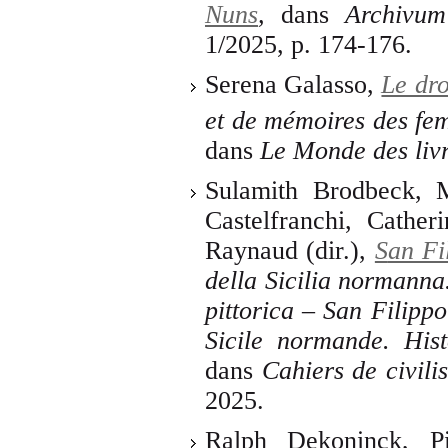
Nuns
,
dans
Archivum 
1/2025, p. 174-176.
Serena Galasso,
Le dro
et de mémoires des fe
dans
Le Monde des liv
Sulamith Brodbeck, 
Castelfranchi, Cather
Raynaud (dir.),
S
an Fi
della Sicilia normanna.
pittorica – San Filipp
Sicile normande. Hist
dans
Cahiers de civili
2025.
Ralph Dekoninck, Pi