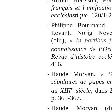
Arthur Hérisson,
Po
français et l’unificati
ecclésiastique
, 120/1-2
Philippe Bourmaud, 
Levant, Norig Nev
(dir.),
«
In partibus 
connaissance de l’Ori
Revue d’histoire ecclé
416.
Haude Morvan,
« S
sépultures de papes e
e
au XIII
siècle
, dans
p. 365-367.
Haude Morvan (dir