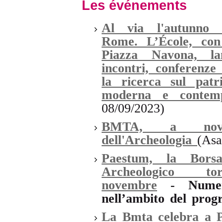
Les événements
Al via l'autunno 
Rome. L’École, co
Piazza Navona, la
incontri, conferenze
la ricerca sul patr
moderna e contem
08/09/2023)
BMTA, a novem
dell'Archeologia
(Asa
Paestum, la Bors
Archeologic
novembre
- Numeros
nell’ambito del pro
La Bmta celebra a P