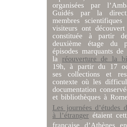
organisées par l’Amb
Guidés par la direct
membres scientifiques
visiteurs ont découvert
constituée à partir d
deuxième étage du p
épisodes marquants d
la
réouverture de la bi
19h, à partir du 17 oc
ses collections et re
contexte où les difficul
documentation conservé
et bibliothèques à Rome 
Les journées d’études 
à l’étranger
étaient cett
française d’Athènes e