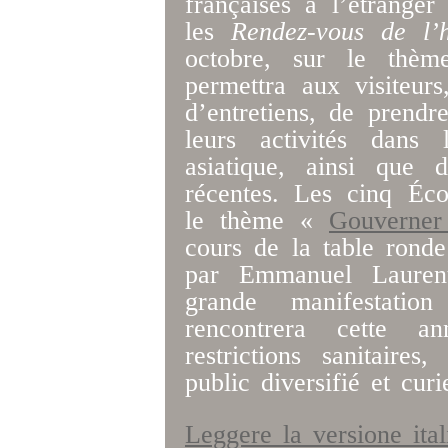
françaises à l’étrange
les
Rendez-vous de l’h
octobre, sur le thè
permettra aux visiteur
d’entretiens, de prendr
leurs activités dans
asiatique, ainsi que 
récentes. Les cinq Éco
le thème «
Gouverner
cours de la table rond
par Emmanuel Laurent
grande manifestatio
rencontrera cette 
restrictions sanitair
public diversifié et c
Leggere la versione ita