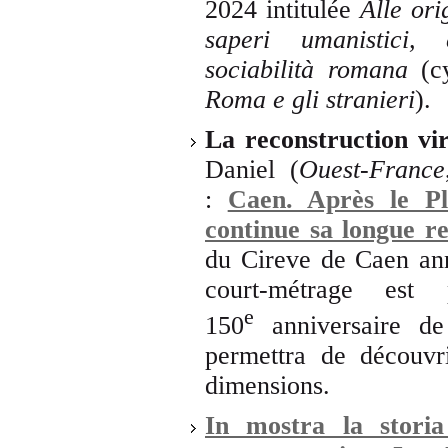
2024 intitulée
Alle ori
saperi umanistici, 
sociabilità romana
(c
Roma e gli stranieri
).
La reconstruction vi
Daniel (
Ouest-France
:
Caen. Après le Pl
continue sa longue re
du Cireve de Caen an
court-métrage es
e
150
anniversaire de
permettra de découvr
dimensions.
In mostra la storia