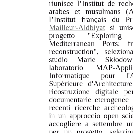
riunisce l’Institut de re
arabes et musulmans (Ai
l’Institut français du 
Mailleur-Aldbiyat
si unis
progetto "Explori
Mediterranean Ports: 
reconstruction", selezi
studio Marie Skłodow
laboratorio MAP-App
Informatique pour l'A
Supérieure d'Architectur
ricostruzione digitale pe
documentarie eterogenee 
recenti ricerche archeol
in un approccio open scie
accogliere a settembre un'
per un progetto, selezio