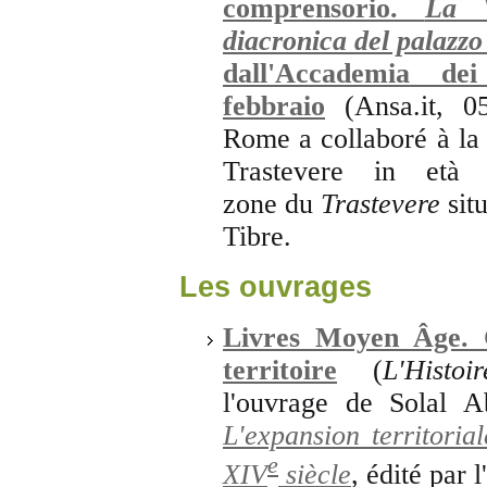
comprensorio.
La V
diacronica del palazzo
dall'Accademia de
febbraio
(Ansa.it, 05
Rome a collaboré à la 
Trastevere in et
zone du
Trastevere
sit
Tibre.
Les ouvrages
Livres Moyen Âge. 
territoire
(
L'Histoir
l'ouvrage de Solal 
L'expansion territori
e
XIV
siècle
, édité par