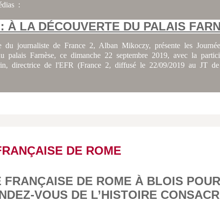
dias :
E : À LA DÉCOUVERTE DU PALAIS FAR
e du journaliste de France 2, Alban Mikoczy, présente les Journé
au palais Farnèse, ce dimanche 22 septembre 2019, avec la partici
rin, directrice de l'EFR (France 2, diffusé le 22/09/2019 au JT de
FRANÇAISE DE ROME
 FRANÇAISE DE ROME À BLOIS POUR
NDEZ-VOUS DE L’HISTOIRE CONSACR