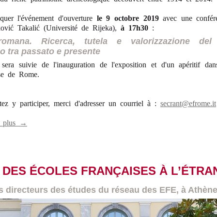
uer l'événement d'ouverture
le 9 octobre 2019
avec une confére
vić Takalić (Université de Rijeka),
à 17h30
:
romana. Ricerca, tutela e valorizzazione del
o tra passato e presente
sera suivie de l'inauguration de l'exposition et d'un apéritif dan
ise de Rome.
tez y participer, merci d'adresser un courriel à :
secrant@efrome.it
r plus →
 DES ÉCOLES FRANÇAISES À L’ÉTR
 directeurs des études du réseau des EFE, à Athèn