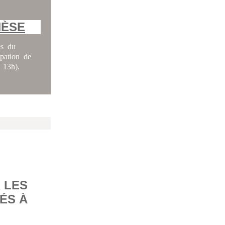
NÈSE
es du
pation de
 13h).
 LES
ÉS À