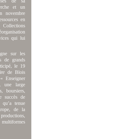
esses de sa
erche et un
en novembre
essources en
Collections
organisation
ices qui lui
igne sur les
ns de grands
icipé, le 19
ire
de Blois
 « Enseigner
, une large
, boursiers,
le succès de
e qu’a tenue
urope, de la
productions,
s multiformes