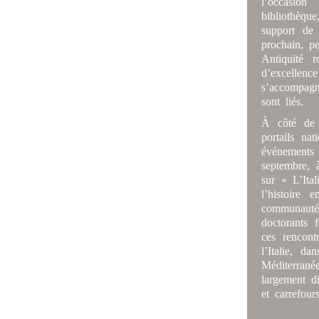
l’occasion
bibliothèq
support de
prochain, p
Antiquité 
d’excellenc
s’accompagn
sont liés.
À côté de l
portails na
événements 
septembre, 
sur « L’Ita
l’histoire
communauté 
doctorants 
ces rencont
l’Italie, d
Méditerrané
largement di
et carrefour