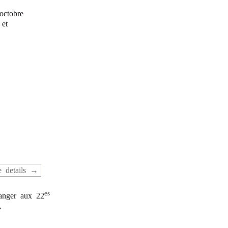
octobre
 et
 details
es
ranger aux 22
.