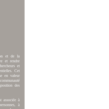
ion et de la
re et rendre
chercheurs et
tielles. Cet
se en valeur
 communauté
position des
t associée à
ersonnes, à