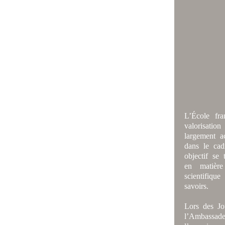
L’École fra
valorisatio
largement ac
dans le cad
objectif se
en matière
scientifiqu
savoirs.
Lors des Jo
l’Ambassad