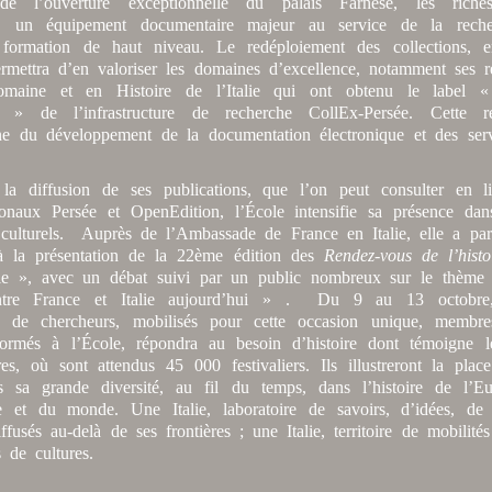
 de l’ouverture exceptionnelle du palais Farnèse, les rich
ue, un équipement documentaire majeur au service de la rech
 formation de haut niveau. Le redéploiement des collections, 
ermettra d’en valoriser les domaines d’excellence, notamment ses r
romaine et en Histoire de l’Italie qui ont obtenu le label « 
e » de l’infrastructure de recherche CollEx-Persée. Cette ré
e du développement de la documentation électronique et des serv
a diffusion de ses publications, que l’on peut consulter en l
tionaux Persée et OpenEdition, l’École intensifie sa présence da
culturels. Auprès de l’Ambassade de France en Italie, elle a part
à la présentation de la 22ème édition des
Rendez-vous de l’histo
lie », avec un débat suivi par un public nombreux sur le thème
 entre France et Italie aujourd’hui » . Du 9 au 13 octobre
de chercheurs, mobilisés pour cette occasion unique, membres
formés à l’École, répondra au besoin d’histoire dont témoigne 
res, où sont attendus 45 000 festivaliers. Ils illustreront la plac
ans sa grande diversité, au fil du temps, dans l’histoire de l’E
e et du monde. Une Italie, laboratoire de savoirs, d’idées, de 
ffusés au-delà de ses frontières ; une Italie, territoire de mobilité
s de cultures.