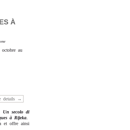
ES À
ome
 octobre au
 details
n,
Un secolo di
ques à Rijeka
.
 et offre ainsi