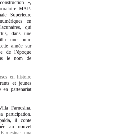
onstruction »,
boratoire MAP-
ale Supérieure
 numériques en
lacunaires, qui
rtus,
dans une
llir une autre
cette année sur
nne de l’époque
ous le nom de
rses en histoire
ants et jeunes
e en partenariat
illa Farnesina,
 participation,
alda, il conte
ciée au nouvel
Farnesina: una