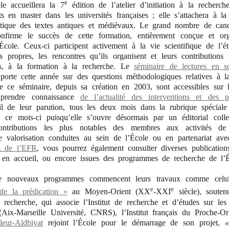
e
le accueillera la 7
édition de l’atelier d’initiation à la recherc
its en master dans les universités françaises ; elle s’attachera à la
ritique des textes antiques et médiévaux. Le grand nombre de cand
onfirme le succès de cette formation, entièrement conçue et org
cole. Ceux-ci participent activement à la vie scientifique de l’ét
s propres, les rencontres qu’ils organisent et leurs contributions 
es, à la formation à la recherche. Le
séminaire de lectures en sc
porte cette année sur des questions méthodologiques relatives à la
e ce séminaire, depuis sa création en 2003, sont accessibles sur
prendre connaissance
de l’actualité des interventions et des p
il de leur parution, tous les deux mois dans la rubrique spéciale d
e ce mois-ci puisqu’elle s’ouvre désormais par un éditorial colle
ontributions les plus notables des membres aux activités de
e valorisation conduites au sein de l’École ou en partenariat ave
L de l’EFR
, vous pourrez également consulter diverses publicatio
 en accueil, ou encore issues des programmes de recherche de l’É
e nouveaux programmes commencent leurs travaux comme celu
e
e
de la prédication »
au Moyen-Orient (XX
-XXI
siècle), soute
a recherche, qui associe l’Institut de recherche et d’études sur le
Aix-Marseille Université, CNRS), l’Institut français du Proche-O
leur-Aldbiyat
rejoint l’
É
cole pour le démarrage de son projet,