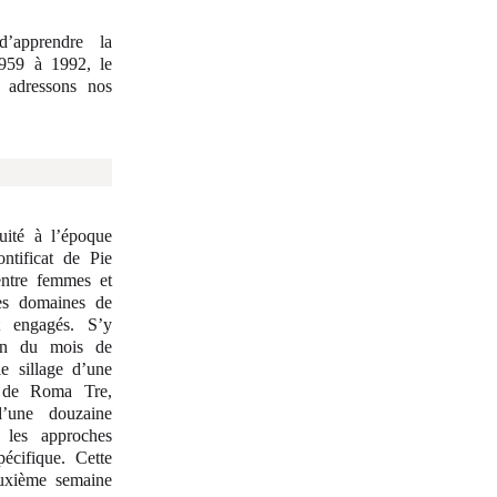
’apprendre la
1959 à 1992, le
 adressons nos
quité à l’époque
ntificat de Pie
entre femmes et
 des domaines de
t engagés. S’y
fin du mois de
le sillage d’une
é de Roma Tre,
’une douzaine
r les approches
pécifique. Cette
deuxième semaine