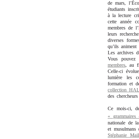
de mars, l’Éco
étudiants inscr
à la lecture c
cette année c
membres de l’É
leurs recherche
diverses form
qu’ils animent 
Les archives d
Vous pouvez 
membres
, au f
Celle-ci évolu
lumière les c
formation et d
collection HA
des chercheurs
Ce mois-ci, d
« grammaires 
nationale de l
et musulmans (
Stéphanie Mail