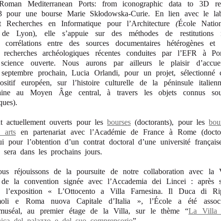
oman Mediterranean Ports: from iconographic data to 3D rec
3 pour une bourse Marie Skłodowska-Curie. En lien avec le la
t Recherches en Informatique pour l’Architecture
(
École Nation
re de Lyon), elle s’appuie sur des
méthodes de restitutions
s corrélations entre des sources documentaires hétérogènes et 
s recherches archéologiques récentes conduites par l’EFR à Po
science ouverte.
Nous aurons par ailleurs le plaisir d’accuei
septembre prochain, Lucia Orlandi, pour un projet, sélectionné 
itif européen, sur l’histoire culturelle de la péninsule italie
maine au Moyen Âge central, à travers les objets connus s
ues).
t actuellement ouverts pour les
bourses
(doctorants), pour les
bou
 arts
en partenariat avec l’Académie de France à Rome (doctor
ui pour l’obtention d’un contrat doctoral d’une université français
e sera dans les prochains jours.
us réjouissons de la poursuite de notre collaboration avec la V
de la convention signée avec l’Accademia dei Lincei : après sa
à l’exposition
« L’Ottocento a Villa Farnesina. Il Duca di Rip
moli e Roma nuova Capitale d’Italia »
, l’École a été asso
uséal, au premier étage de la Villa, sur le thème “
La Villa 
onica del palazzo e del suo comprensorio
”.