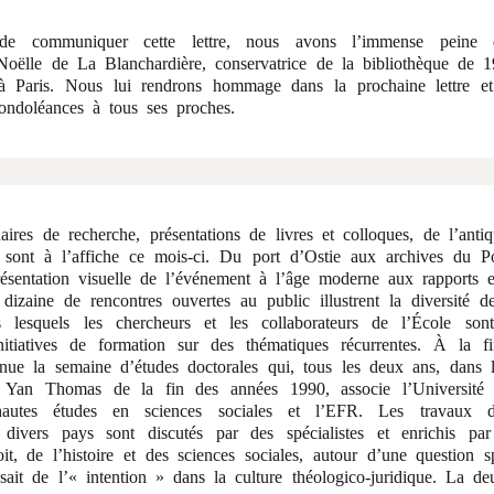
 communiquer cette lettre, nous avons l’immense peine d
 Noëlle de La Blanchardière, conservatrice de la bibliothèque de 
 Paris. Nous lui rendrons hommage dans la prochaine lettre et
condoléances à tous ses proches.
aires de recherche, présentations de livres et colloques, de l’anti
 sont à l’affiche ce mois-ci. Du port d’Ostie aux archives du Po
résentation visuelle de l’événement à l’âge moderne aux rapports 
e dizaine de rencontres ouvertes au public illustrent la diversité
s lesquels les chercheurs et les collaborateurs de l’École son
initiatives de formation sur des thématiques récurrentes. À la 
tenue la semaine d’études doctorales qui, tous les deux ans, dans 
e Yan Thomas de la fin des années 1990, associe l’Universit
hautes études en sciences sociales et l’EFR. Les travaux d
 divers pays sont discutés par des spécialistes et enrichis pa
it, de l’histoire et des sciences sociales, autour d’une question s
ssait de l’« intention » dans la culture théologico-juridique. La 