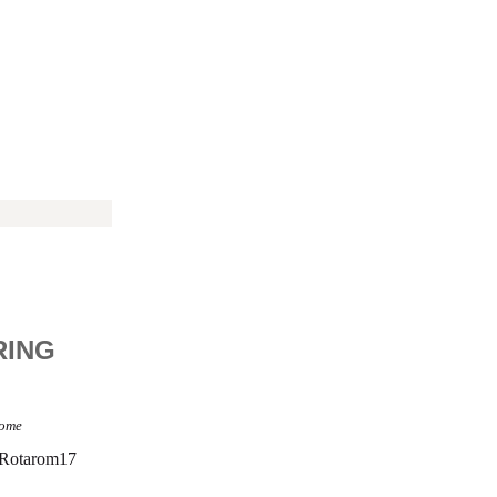
RING
ome
Rotarom17