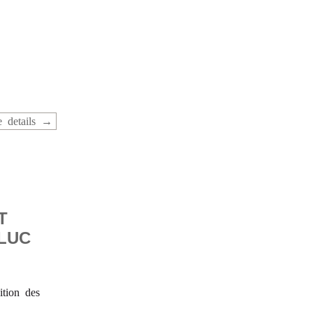
 details
T
-LUC
tion des