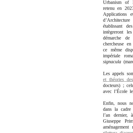
Urbanism of R
retenu en 202
Applications e
d’Architectu
établissant de
intègreront
le
démarche de 
chercheuse en 
ce même dispos
impériale ro
signacula
(marq
Les appels son
et théories des
docteurs) ; cel
avec l’École l
Enfin, nous no
dans la cadre 
l’an dernier, 
Giuseppe Pri
aménagement m
rilettura diacr