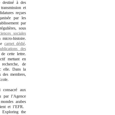
he destiné à des
 transmission et
idatures reçues
anisée par les
ablissement par
régulières, sous
iences sociales
 micro-histoire.
 le
carnet dédié
.
ublications des
e cette lettre.
ctif mettant en
 recherche, de
c elle. Dans la
ns des membres,
cole.
i consacré aux
nu par l’Agence
s mondes arabes
rient et l’EFR.
«
Exploring the