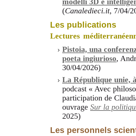
modelli 3D e intelligen
(
Canaledieci.it
, 7/04/2
Les publications
Lectures méditerranéen
Pistoia, una conferen
poeta ingiurioso
, And
30/04/2026)
La République unie, à
podcast « Avec philoso
participation de Claudi
ouvrage
Sur la politiq
2025)
Les personnels scient