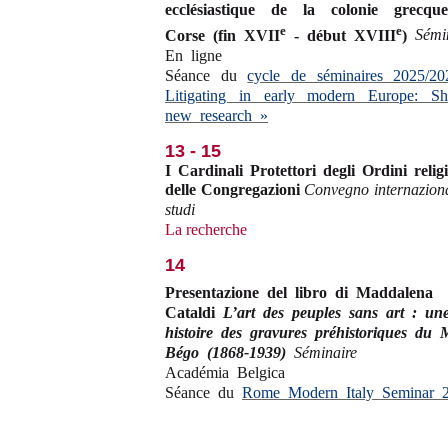
ecclésiastique de la colonie grecqu
e
e
Corse (fin XVII
- début XVIII
)
Sémi
En ligne
Séance du
cycle de séminaires 2025/2
Litigating in early modern Europe: Sh
new research »
13 - 15
I Cardinali Protettori degli Ordini religi
delle Congregazioni
Convegno internaziona
studi
La recherche
14
Presentazione del libro di Maddalena
Cataldi
L’art des peuples sans art : un
histoire des gravures préhistoriques du 
Bégo (1868-1939)
Séminaire
Académia Belgica
Séance du
Rome Modern Italy Seminar 