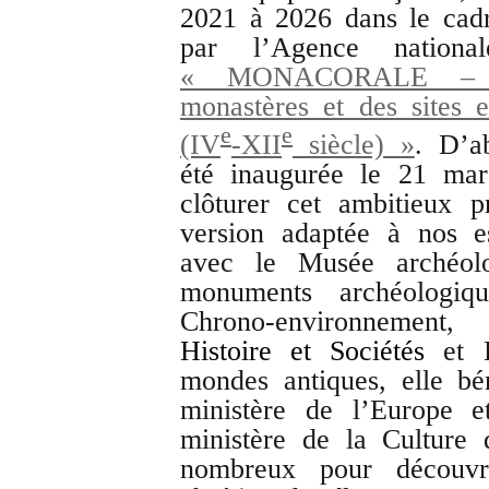
2021 à 2026 dans le cadr
par l’Agence nation
« MONACORALE – His
monastères et des sites e
e
e
(IV
-XII
siècle) »
. D’a
été inaugurée le 21 mar
clôturer cet ambitieux 
version adaptée à nos e
avec le Musée archéol
monuments archéologiqu
Chrono-environnement
Histoire et Sociétés
et 
mondes antiques, elle b
ministère de l’Europe e
ministère de la Culture
nombreux pour découvri