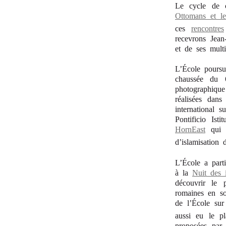
Le cycle de 
Ottomans et le
ces
rencontres
recevrons Jean
et de ses multi
L’École poursui
chaussée du 
photographique
réalisées dans
international 
Pontificio Is
HornEast
qui s
d’islamisation 
L’École a parti
à la
Nuit des 
découvrir le 
romaines en so
de l’École sur
aussi eu le pl
proposées par 