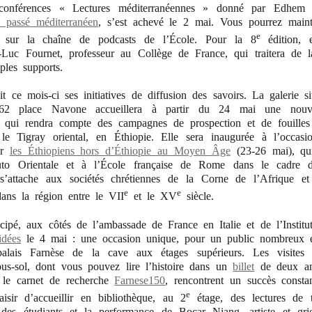
conférences « Lectures méditerranéennes » donné par Edhe
 passé méditerranéen
, s’est achevé le 2 mai. Vous pourrez maint
e
sur la chaîne de podcasts de l’École. Pour la 8
édition, 
-Luc Fournet, professeur au Collège de France, qui traitera de la
ples supports.
t ce mois-ci ses initiatives de diffusion des savoirs. La galerie s
62 place Navone accueillera à partir du 24 mai une nouvel
 qui rendra compte des campagnes de prospection et de fouilles
 le Tigray oriental, en Éthiopie. Elle sera inaugurée à l’occas
sur
les Éthiopiens hors d’Éthiopie au Moyen Âge
(23-26 mai), qui
tituto Orientale et à l’École française de Rome dans le cadre
’attache aux sociétés chrétiennes de la Corne de l’Afrique et
e
e
dans la région entre le VII
et le XV
siècle.
cipé, aux côtés de l’ambassade de France en Italie et de l’Institut 
idées
le 4 mai : une occasion unique, pour un public nombreux et
palais Farnèse de la cave aux étages supérieurs. Les visites
us-sol, dont vous pouvez lire l’histoire dans un
billet
de deux an
 le carnet de recherche
Farnese150
, rencontrent un succès const
e
aisir d’accueillir en bibliothèque, au 2
étage, des lectures de tex
des étudiants et la performance de Bocar Niang, artiste et grio