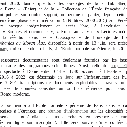
avant 2020, tandis que tous les ouvrages de la « Bibliothè
de Rome » (Befar) et de la « Collection de l’École française 
nt publiés sur double support, numérique et papier, depuis cette
uxième phase de numérisation (339 titres, 2000-2015) sur Persé
a presque intégralement en accès libre, à l’exclusion de
, « Sources et documents », « Roma antica » et « Lectures médi
e la réédition dans les « Classiques » de l’ouvrage de Fra
mbardes au Moyen Âge
, disponible à partir du 13 juin, sera prés
mage
qui se tiendra à Paris, à l’École normale supérieure, le 26 
ressources documentaires sont également fournies par les ba
 le cadre des programmes scientifiques. Ainsi, celle du
projet 
du spectacle à Rome entre 1644 et 1740,
accueilli à l’École en 
016 à 2022, est désormais
en ligne
sur l’infrastructure des 
e 5 891 transcriptions de documents exploitables à travers un 
te base de données constitue un outil de référence pour tous 
a Rome moderne.
mai se tiendra à l’École normale supérieure de Paris, dans le c
nçaises à l’étranger, une
réunion d’information
sur les dispositifs d
ssements aux étudiants et aux chercheurs, en présence de leurs
ccès en ligne sur inscription). Elle sera suivie d’une
conféren