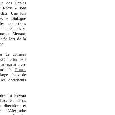
que des Écoles
de Rome » sont
 date. Une fois
e, le catalogue
s collections
terranéennes ».
nçois Menant,
entée lors de la
mai.
ses de données
ERC PerformArt
partenariat avec
humanités
Huma-
large choix de
les chercheurs
adre du Réseau
’accueil offerts
 directrices et
ce d’Alexandre