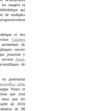
 les usagers et
ibliothèque qui
re de multiples
progressivement
iothèque et des
lection
Calames
 permettant de
aphiques encore
que pourront y
n serveur
Atom
,
cientifiques de
 en partenariat
opografica della
seppe Nenci et
lons que sont
 ainsi que les
partir de 2010
ultation de 98