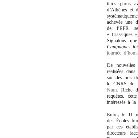
titres parus 
d’Athènes et 
systématiqueme
achevée une de
de l’EFR ser
« Classiques »
Signalons qu
Campagnes lo
journée d’hom
De nouvelles 
réalisées dans
sur
des arts 
le CNRS de 2
Num
. Riche d
requêtes, cet
intéressés à l
Enfin, le 11 
des Écoles fra
par ces établi
directeurs (a