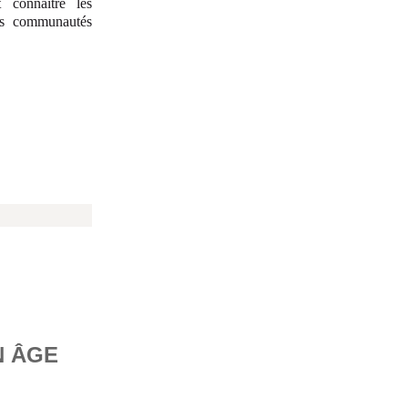
 connaître les
des communautés
N ÂGE