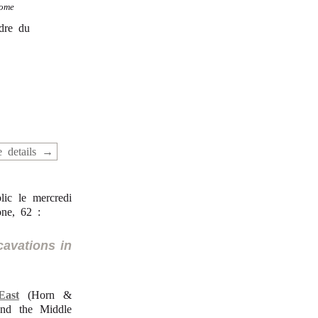
ome
adre du
 details
lic le mercredi
ne, 62 :
cavations in
ast
(Horn &
and the Middle