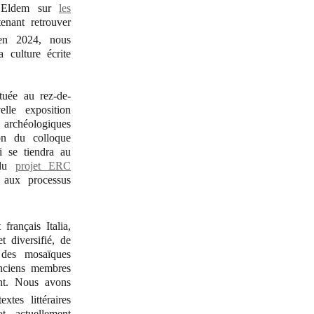
m Eldem sur
les
enant retrouver
en 2024, nous
 culture écrite
ituée au rez-de-
le exposition
 archéologiques
ion du colloque
 se tiendra au
 du
projet ERC
 aux processus
français Italia,
 diversifié, de
 des mosaïques
ciens membres
ant. Nous avons
tes littéraires
t, actuellement