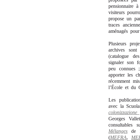
pensionnaire à
visiteurs pour
propose un par
traces ancienn
aménagés pour a
Plusieurs proj
archives sont
(catalogue de
signaler son f
peu connues ;
apporter les c
récemment mis 
l’École et du 
Les publicatio
avec la Scuol
colonizzazione 
Georges Vall
consultables 
Mélanges
de 18
(
MEFRA
,
ME