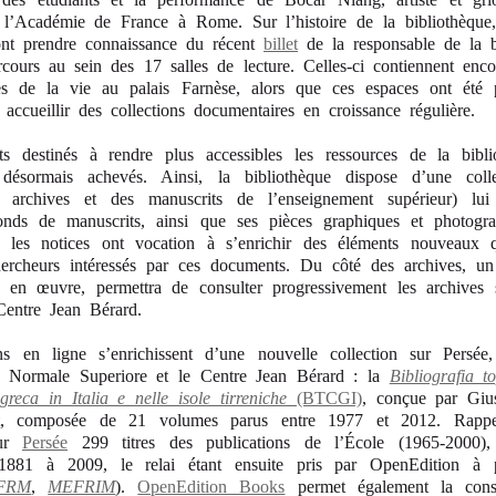
 l’Académie de France à Rome. Sur l’histoire de la bibliothèque,
ront prendre connaissance du récent
billet
de la responsable de la b
cours au sein des 17 salles de lecture. Celles-ci contiennent enco
es de la vie au palais Farnèse, alors que ces espaces ont été 
ccueillir des collections documentaires en croissance régulière.
ets destinés à rendre plus accessibles les ressources de la bibl
 désormais achevés. Ainsi, la bibliothèque dispose d’une col
s archives et des manuscrits de l’enseignement supérieur) lui
onds de manuscrits, ainsi que ses pièces graphiques et photogr
 les notices ont vocation à s’enrichir des éléments nouveaux 
hercheurs intéressés par ces documents. Du côté des archives, u
en œuvre, permettra de consulter progressivement les archives s
Centre Jean Bérard.
ns en ligne s’enrichissent d’une nouvelle collection sur Persée,
a Normale Superiore et le Centre Jean Bérard : la
Bibliografia t
greca in Italia e nelle isole tirreniche
(BTCGI)
, conçue par Giu
et, composée de 21 volumes parus entre 1977 et 2012. Rappe
sur
Persée
299 titres des publications de l’École (1965-2000),
81 à 2009, le relai étant ensuite pris par OpenEdition à 
FRM
,
MEFRIM
).
OpenEdition Books
permet également la cons