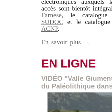
électroniques auxquels 
accès sont bientôt intégra
Farnèse
, le catalogue c
SUDOC
et le catalogue c
ACNP
.
En savoir plus →
EN LIGNE
VIDÉO "Valle Giumen
du Paléolithique dan