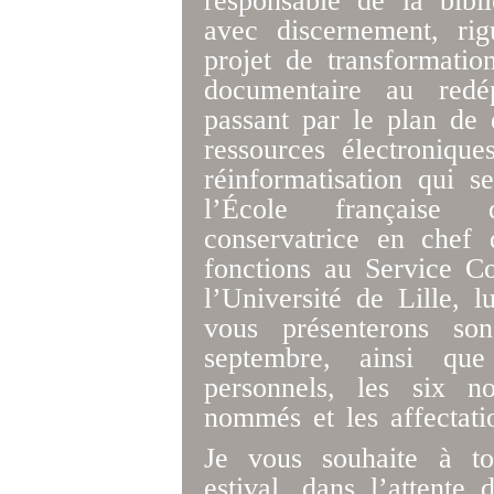
responsable de la bibl
avec discernement, ri
projet de transformation
documentaire au redép
passant par le plan de 
ressources électroniqu
réinformatisation qui 
l’École française 
conservatrice en chef 
fonctions au Service 
l’Université de Lille, 
vous présenterons so
septembre, ainsi qu
personnels, les six n
nommés et les affectati
Je vous souhaite à t
estival, dans l’attente