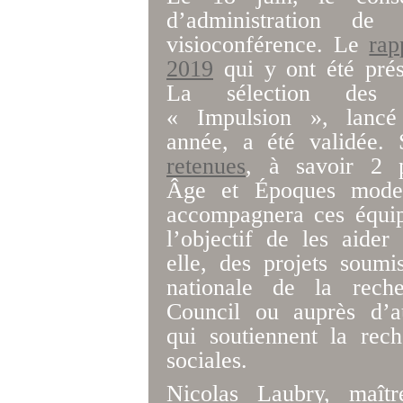
d’administration d
visioconférence. Le
rap
2019
qui y ont été prés
La sélection des 
« Impulsion », lancé
année, a été validée. 
retenues
, à savoir 2 p
Âge et Époques moder
accompagnera ces équi
l’objectif de les aider
elle, des projets soum
nationale de la rech
Council ou auprès d’a
qui soutiennent la rec
sociales.
Nicolas Laubry, maîtr