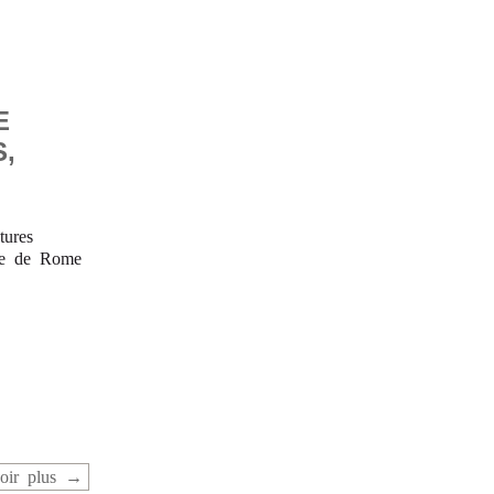
E
,
tures
ise de Rome
oir plus