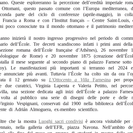
no. Queste esploreranno la percezione dell’eredità imperiale rom
i Ottomani, questo passato comune con l’Europa mediterranea
conda parte del ciclo di conferenze (aprile-maggio), in coll
 Francia a Roma e con l’Institut français – Centre Saint-Louis, c
oni poco conosciute tra il mondo ottomano e il patrimonio mediter
nno inizierà il nostro ingresso progressivo nel periodo di com
ario dell’École. Tre decreti scandiscono infatti i primi anni dell
ezione romana dell’École française d’Athènes), 26 novembre 1
chéologique de Rome) e 20 novembre 1875 (creazione dell’Écol
talla il mese seguente al secondo piano di palazzo Farnese sotto 
oy). Le manifestazioni più importanti si terranno nel 2024 
 annunciate più avanti. Tuttavia l’École ha colto sin da ora l’op
urata il 12 gennaio su
L’Ottocento a Villa
Farnesina
per propo
lle due curatrici, Virginia Lapenta e Valeria Petitto, nel percor
 villa, una sezione dedicata agli inizi dell’École a palazzo Farnes
volta al pubblico una serie di disegni delle porte e dell
 Virginio Vespignani, conservati dal 1900 nella biblioteca dell’Éc
ente di Adrián Almoguera, ex-membro scientifico.
oltre che la mostra
Luoghi sacri condivisi
è ancora visitabile per 
nnaio, nella galleria dell’EFR, piazza Navona. Nell’ambito del