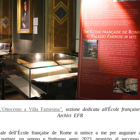
’Ottocento a Villa Farnesina
"
, sezione dedicata all'École françai
Archivi EFR
nale dell’École française de Rome si unisce a me per augurare ai 
e partner, un sereno e fruttuoso anno 2023, propizio al successo 