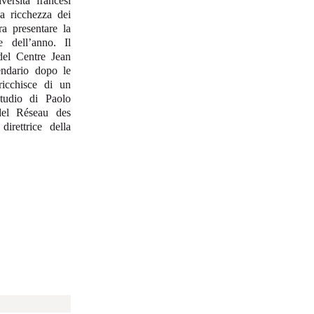
ersità francesi
la ricchezza dei
ra presentare la
 dell’anno. Il
 del Centre Jean
endario dopo le
ricchisce di un
tudio di Paolo
del Réseau des
 direttrice della