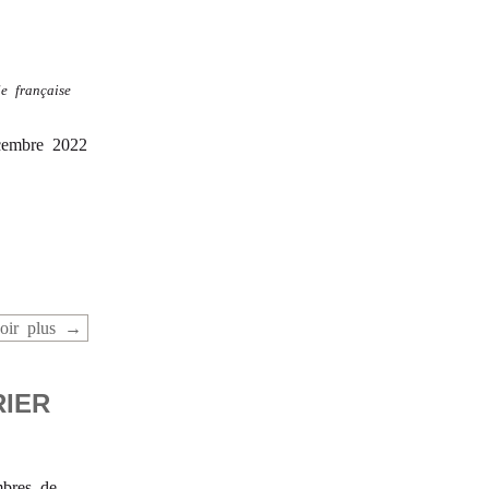
e française
écembre 2022
oir plus
RIER
mbres de