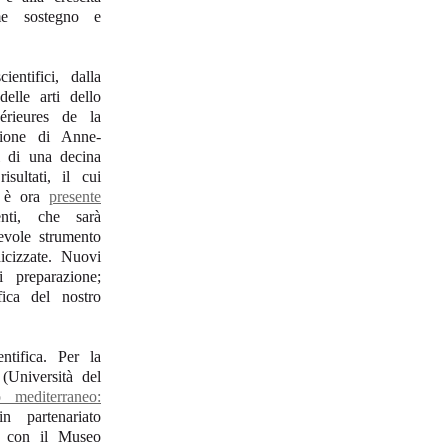
eme sostegno e
ntifici, dalla
delle arti dello
rieures de la
zione di Anne-
i di una decina
sultati, il cui
e, è ora
presente
nti, che sarà
tevole strumento
icizzate. Nuovi
 preparazione;
ica del nostro
ntifica. Per la
(Università del
 mediterraneo:
 partenariato
 e con il Museo