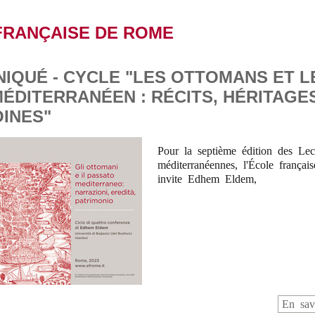
FRANÇAISE DE ROME
IQUÉ - CYCLE "LES OTTOMANS ET L
ÉDITERRANÉEN : RÉCITS, HÉRITAGES
OINES"
Pour la septième édition des Lec
méditerranéennes, l'École frança
invite Edhem Eldem,
En sav