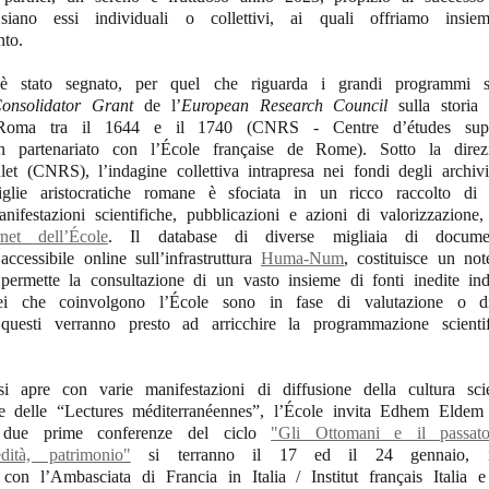
 siano essi individuali o collettivi, ai quali offriamo insi
to.
 stato segnato, per quel che riguarda i grandi programmi scie
onsolidator Grant
de l’
European Research Council
sulla storia 
 Roma tra il 1644 e il 1740 (CNRS - Centre d’études supé
in partenariato con l’École française de Rome). Sotto la dire
et (CNRS), l’indagine collettiva intrapresa nei fondi degli archiv
glie aristocratiche romane è sfociata in un ricco raccolto di ri
anifestazioni scientifiche, pubblicazioni e azioni di valorizzazion
net dell’École
. Il database di diverse migliaia di docume
ccessibile online sull’infrastruttura
Huma-Num
, costituisce un no
 permette la consultazione di un vasto insieme di fonti inedite ind
pei che coinvolgono l’École sono in fase di valutazione o di
questi verranno presto ad arricchire la programmazione scientif
 apre con varie manifestazioni di diffusione della cultura scie
ne delle “Lectures méditerranéennes”, l’École invita Edhem Eldem 
 due prime conferenze del ciclo
"Gli Ottomani e il passato
edità, patrimonio"
si terranno il 17 ed il 24 gennaio, in
e con l’Ambasciata di Francia in Italia / Institut français Italia