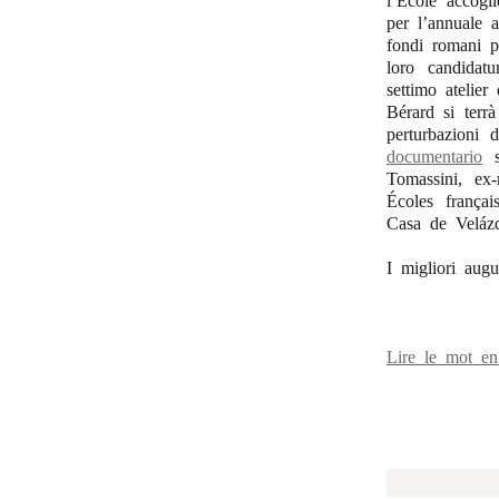
l’École accogl
per l’annuale a
fondi romani pe
loro candidat
settimo atelier
Bérard si terr
perturbazioni 
documentario
su
Tomassini, ex
Écoles françai
Casa de Veláz
I migliori augur
Lire le mot e