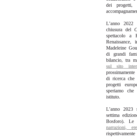
dei progetti,
accompagnamen
L’anno 2022 è
chiusura del
C
spettacolo a
Renaissance, 
Madeleine Goul
di grandi fami
bilancio, tra m
sul sito inter
prossimamente a
di ricerca che
progetti euro
speriamo che 
istituto.
L’anno 2023 si
settima edizio
Bosforo). Le
narrazioni, er
rispettivament