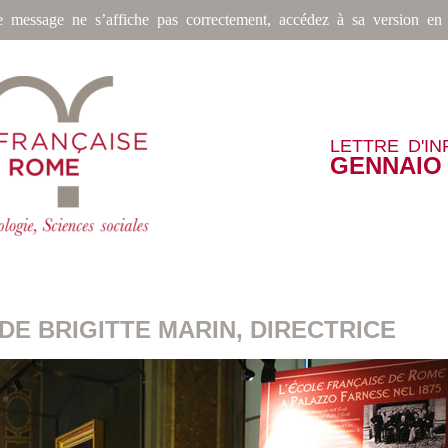
e message ne s’affiche pas correctement, accédez à sa version en 
LETTRE D'I
GENNAIO 
DE BRIGITTE MARIN, DIRECTRICE