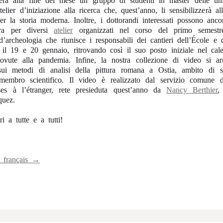
ierà alla fine del mese un gruppo di studenti in master delle univ
telier d’iniziazione alla ricerca che, quest’anno, li sensibilizzerà al
r la storia moderna. Inoltre, i dottorandi interessati possono anco
ura per diversi
atelier
organizzati nel corso del primo semestre
 d’archeologia che riunisce i responsabili dei cantieri dell’École e
à il 19 e 20 gennaio, ritrovando così il suo posto iniziale nel cal
dovute alla pandemia. Infine, la nostra collezione di video si ar
i metodi di analisi della pittura romana a Ostia, ambito di s
-membro scientifico. Il video è realizzato dal servizio comune 
ses à l’étranger, rete presieduta quest’anno da
Nancy Berthier
,
quez.
i a tutte e a tutti!
n français →