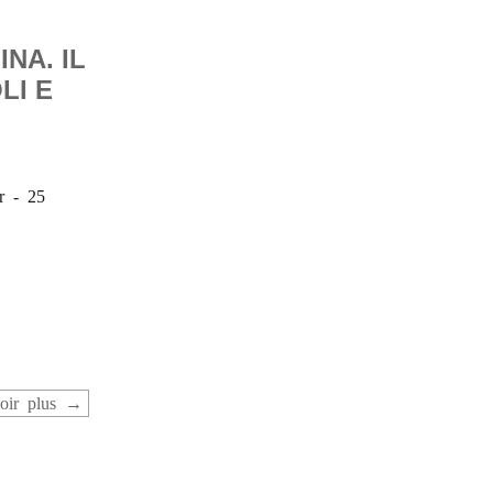
NA. IL
LI E
r - 25
oir plus