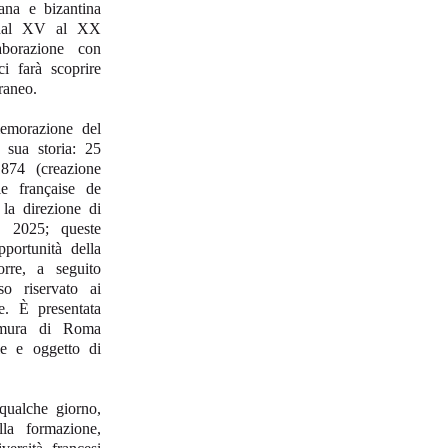
ana e bizantina
, dal XV al XX
aborazione con
i farà scoprire
raneo.
memorazione del
a sua storia: 25
874 (creazione
e française de
la direzione di
e 2025; queste
portunità della
rre, a seguito
so riservato ai
e. È presentata
e mura di Roma
ole e oggetto di
qualche giorno,
la formazione,