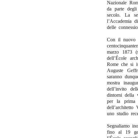
Nazionale Roma
da parte degl
secolo. La se
l’Accademia di
delle connessi
Con il nuovo a
centocinquanten
marzo 1873 (s
dell’École ar
Rome che si is
Auguste Geffr
saranno dunque
mostra inaug
dell’invito de
dintorni della
per la prima 
dell’architetto
uno studio rec
Segnaliamo in
fino al 19 ge