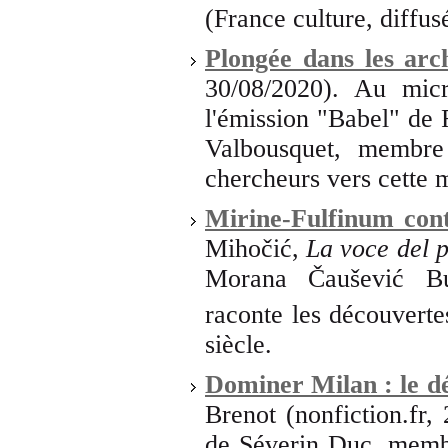
(France culture, diffus
Plongée dans les arc
30/08/2020). Au mic
l'émission "Babel" de
Valbousquet, membre
chercheurs vers cette 
Mirine-Fulfinum cont
Mihočić,
La voce del 
Morana Čaušević Bu
raconte les découverte
siècle.
Dominer Milan : le d
Brenot (nonfiction.fr,
de Séverin Duc, memb