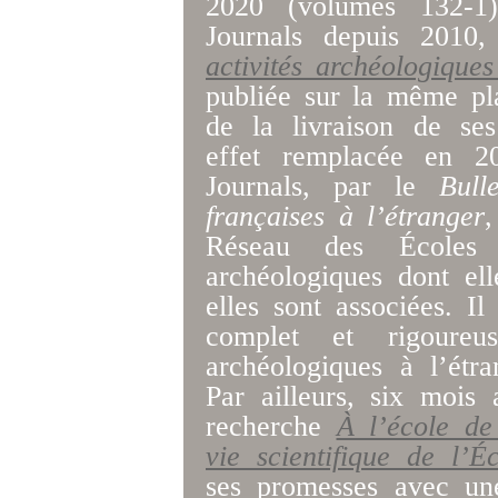
2020 (volumes 132-1)
Journals depuis 2010
activités archéologique
publiée sur la même pla
de la livraison de ses
effet remplacée en 20
Journals, par le
Bull
françaises à l’étranger
,
Réseau des Écoles 
archéologiques dont el
elles sont associées. I
complet et rigoureu
archéologiques à l’étr
Par ailleurs, six mois 
recherche
À l’école de
vie scientifique de l’
ses promesses avec une