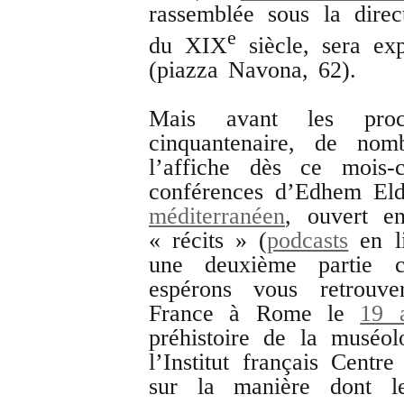
rassemblée sous la dire
e
du XIX
siècle, sera ex
(piazza Navona, 62).
Mais avant les proc
cinquantenaire, de nomb
l’affiche dès ce mois-c
conférences d’Edhem E
méditerranéen
, ouvert en
« récits » (
podcasts
en li
une deuxième partie c
espérons vous retrou
France à Rome le
19 a
préhistoire de la muséo
l’Institut français Centr
sur la manière dont le