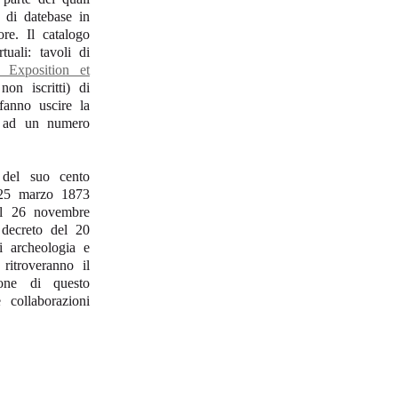
o di datebase in
re. Il catalogo
uali: tavoli di
 Exposition et
on iscritti) di
 fanno uscire la
li ad un numero
 del suo cento
l 25 marzo 1873
el 26 novembre
decreto del 20
i archeologia e
ritroveranno il
one di questo
 collaborazioni