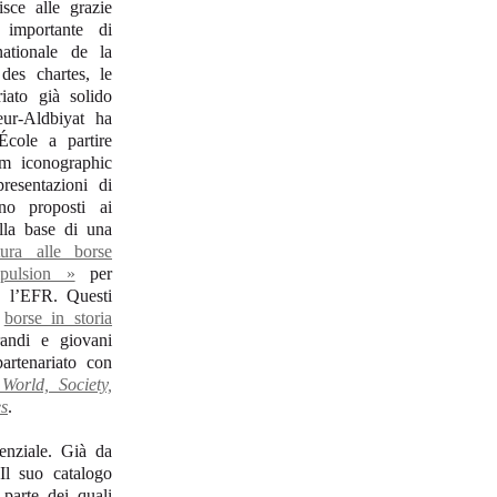
isce alle grazie
 importante di
ationale de la
 des chartes, le
iato già solido
eur-Aldbiyat ha
École a partire
m iconographic
resentazioni di
ono proposti ai
lla base di una
tura alle borse
pulsion »
per
n l’EFR. Questi
borse in storia
andi e giovani
partenariato con
World, Society,
s
.
senziale. Già da
Il suo catalogo
 parte dei quali