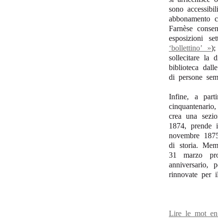
sono accessibil
abbonamento co
Farnèse consen
esposizioni se
‘bollettino’ »
);
sollecitare la 
biblioteca dal
di persone sem
Infine, a par
cinquantenario
crea una sezi
1874, prende
novembre 1875 
di storia. Mem
31 marzo pr
anniversario, 
rinnovate per i
Lire le mot e