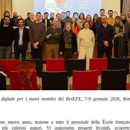
 digitale per i nuovi membri del ResEFE, 7-9 gennaio 2026, R
esto nuovo anno, insieme a tutto il personale della École frança
più calorosi auguri. Vi auguriamo progetti fecondi, scoperte 