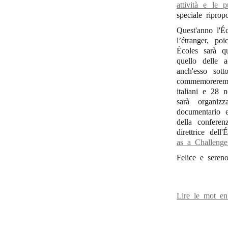
attività e le 
speciale ripro
Quest'anno l'É
l’étranger, po
Écoles sarà q
quello delle a
anch'esso sot
commemoreremo 
italiani e 28 
sarà organizz
documentario e
della confere
direttrice del
as a Challenge
Felice e seren
Lire le mot e