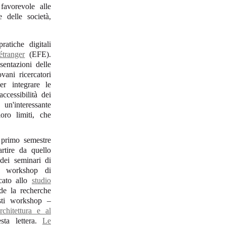
favorevole alle
 delle società,
atiche digitali
étranger
(EFE).
entazioni delle
vani ricercatori
r integrare le
ccessibilità dei
 un'interessante
oro limiti, che
l primo semestre
rtire da quello
dei seminari di
i workshop di
cato allo
studio
de la recherche
esti workshop –
architettura e al
ta lettera.
Le