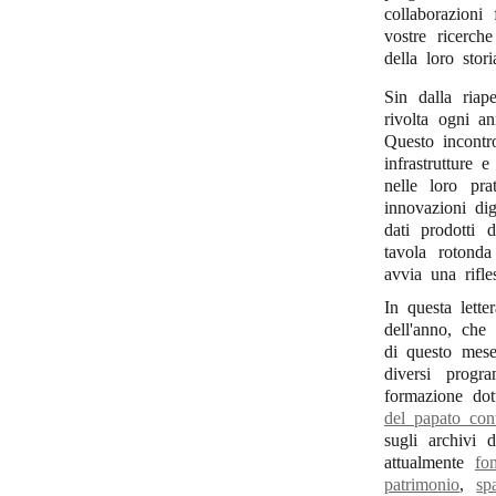
collaborazioni
vostre ricerch
della loro stor
Sin dalla riape
rivolta ogni 
Questo incontr
infrastrutture 
nelle loro pr
innovazioni dig
dati prodotti d
tavola rotonda
avvia una rifl
In questa lette
dell'anno, che
di questo mese
diversi prog
formazione dot
del papato co
sugli archivi 
attualmente
fo
patrimonio
,
sp