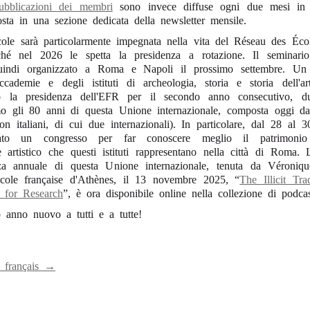
pubblicazioni dei membri
sono invece diffuse ogni due mesi in 
posta in una sezione dedicata della newsletter mensile.
cole sarà particolarmente impegnata nella vita del Réseau des Écol
iché nel 2026 le spetta la presidenza a rotazione. Il seminari
uindi organizzato a Roma e Napoli il prossimo settembre. Un 
ccademie e degli istituti di archeologia, storia e storia dell
to la presidenza dell'EFR per il secondo anno consecutivo, du
gli 80 anni di questa Unione internazionale, composta oggi da 
non italiani, di cui due internazionali). In particolare, dal 28 al
ato un congresso per far conoscere meglio il patrimonio a
 artistico che questi istituti rappresentano nella città di Roma. L
nza annuale di questa Unione internazionale, tenuta da Véroniq
l'École française d'Athènes, il 13 novembre 2025, “
The Illicit Tra
 for Research
”, è ora disponibile online nella collezione di podca
o anno nuovo a tutti e a tutte!
n français →