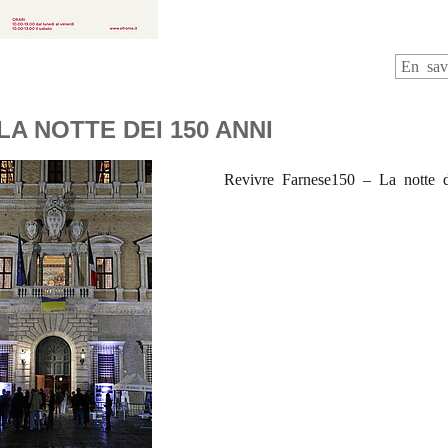
En sav
 LA NOTTE DEI 150 ANNI
Revivre Farnese150 – La notte 