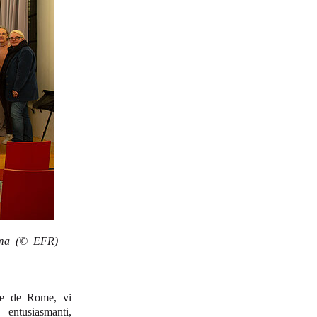
oma (© EFR)
ise de Rome, vi
entusiasmanti,