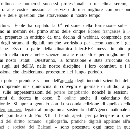
 fruttuose e numerosi successi professionali in un clima sereno, 
e o alle vostre missioni al servizio di una migliore comprensione
ia e delle questioni che attraversano il nostro tempo.
a
rtura, l'École ha ospitato la 6
edizione della formazione sulle pr
anno ai membri del primo anno delle cinque
Écoles françaises à l'
o, preparato in anticipo da una decina di webinar, comprende pres
e degli strumenti digitali, nonché workshop per accompagnare i gio
atiche. Esso fa parte della dinamica inter-EFE messa in atto pe
itali nella ricerca nelle scienze umane e sociali e per migliorare l'a
ai nostri istituti. Quest'anno, la formazione è stata arricchita da
 sugli usi dell'IA nelle nostre discipline, i loro contributi e i l
essione che desideriamo proseguire nel lungo periodo.
ra potrete prendere visione dell'
agenda
degli incontri scientifici de
 comprende una quindicina di convegni e giornate di studio, a pa
 sulle rappresentazioni del
potere longobardo
, nonché le sessioni 
rammi di ricerca in corso. È
online
anche il calendario de
torale. Si apre a gennaio con la seconda edizione di quello dedi
ntemporaneo
, legato al programma sostenuto dall'Agence nationale 
del pontificato di Pio XII. I bandi aperti per partecipare a qu
nti del diritto romano
,
sigillografia
,
pratiche digitali applicate all'
azi e società dei Balcani
– sono presentati ogni mese in ques