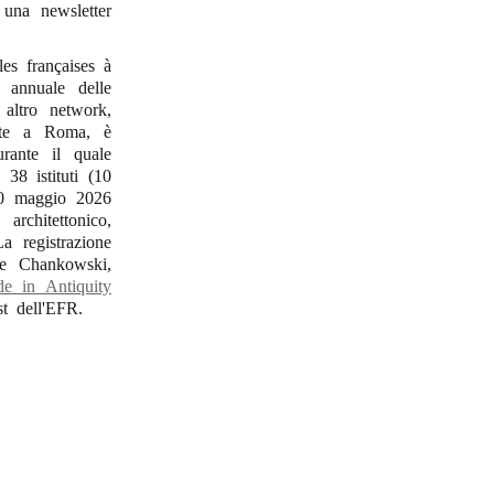
una newsletter
es françaises à
o annuale delle
altro network,
'arte a Roma, è
rante il quale
38 istituti (10
 30 maggio 2026
rchitettonico,
a registrazione
ue Chankowski,
de in Antiquity
st dell'EFR.