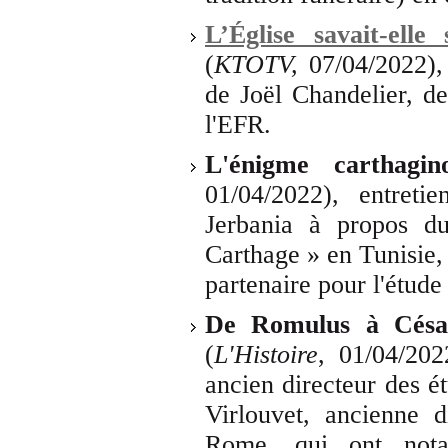
L’Église savait-el
(
KTOTV,
07/04/2022), 
de Joël Chandelier, d
l'EFR.
L'énigme carthagi
01/04/2022), entret
Jerbania à propos d
Carthage » en Tunisie,
partenaire pour l'étude
De Romulus à César
(
L'Histoire
, 01/04/202
ancien directeur des ét
Virlouvet, ancienne d
Rome, qui ont not