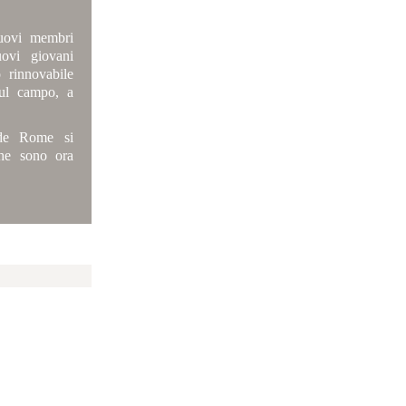
nuovi membri
uovi giovani
rinnovabile
sul campo, a
e de Rome si
che sono ora