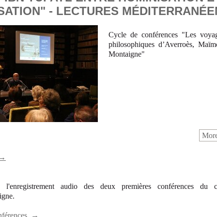
SATION" - LECTURES MÉDITERRANÉ
Cycle de conférences "Les voya
philosophiques d’Averroès, Maïm
Montaigne"
More
 →
'enregistrement audio des deux premières conférences du cy
igne.
onférences →