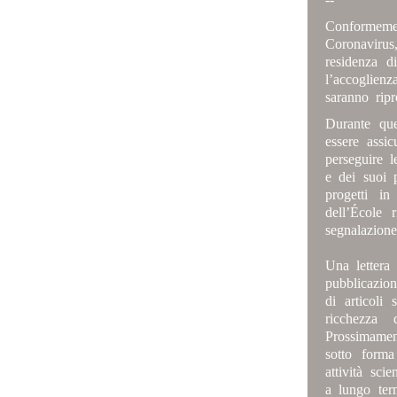
Conformeme
Coronavirus
residenza d
l’accoglienz
saranno rip
Durante que
essere assic
perseguire 
e dei suoi
progetti i
dell’École 
segnalazione
Una lettera
pubblicazion
di articoli
ricchezza 
Prossimame
sotto forma
attività sci
a lungo term