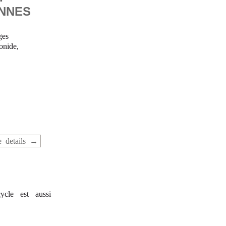
ENNES
ges
onide,
 details
cle est aussi