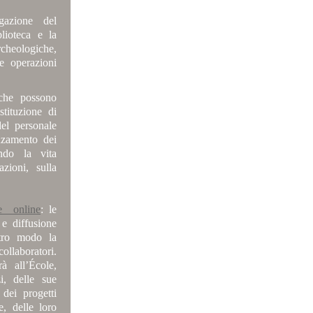
gazione del
lioteca e la
cheologiche,
te operazioni
 che possono
stituzione di
el personale
anzamento dei
ndo la vita
zioni, sulla
re online
: le
 e diffusione
ltro modo la
laboratori.
à all’École,
i, delle sue
 dei progetti
e, delle loro