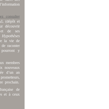
information
ez consulter
AL (dépôt et
ur découvrir
 et de ses
me
Hypothèses
re la vie de
, de raconter
 pourront y
eaux membres
six nouveaux
ée d’un an
prometteurs,
re prochain.
française de
es et à ceux