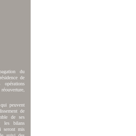
pagation du
résidence de
 opérations
 réouverture,
 qui peuvent
blissement de
emble de ses
 les bilans
i seront mis
le suivi des