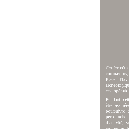
Conforméme
coronavirus
Place Navo
archéologiqu
ces opérati
Pendant cet
être assurée
poursuivre 
personnels
d’activité,
en œuvre lo