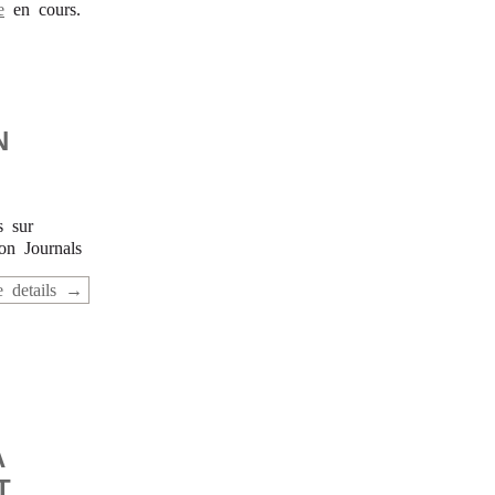
e
en cours.
N
s sur
on Journals
 details
A
T