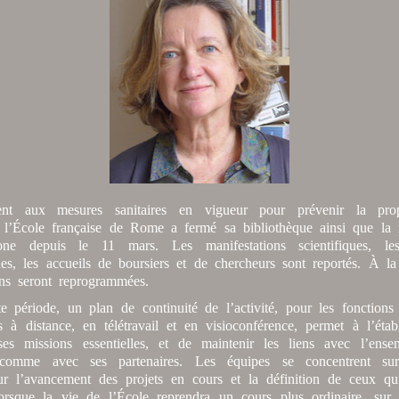
nt aux mesures sanitaires en vigueur pour prévenir la pro
, l’École française de Rome a fermé sa bibliothèque ainsi que la 
ne depuis le 11 mars. Les manifestations scientifiques, les
es, les accueils de boursiers et de chercheurs sont reportés. À la
ons seront reprogrammées.
te période, un plan de continuité de l’activité, pour les fonctions
s à distance, en télétravail et en visioconférence, permet à l’éta
ses missions essentielles, et de maintenir les liens avec l’ens
 comme avec ses partenaires. Les équipes se concentrent sur
 sur l’avancement des projets en cours et la définition de ceux qu
rsque la vie de l’École reprendra un cours plus ordinaire, sur 