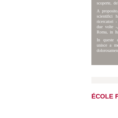
scoperte, del
A proposito
scientifici
ricercatori 
due volte -
Roma, in It
In queste c
unisce a me
dolorosament
ÉCOLE 