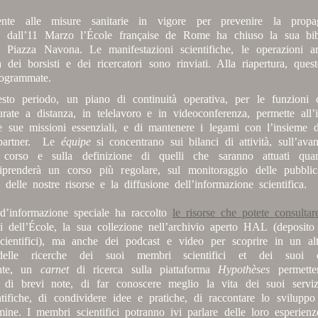
nte alle misure sanitarie in vigore per prevenire la propa
, dall’11 Marzo l’École française de Rome ha chiuso la sua bib
i Piazza Navona. Le manifestazioni scientifiche, le operazioni ar
a dei borsisti e dei ricercatori sono rinviati. Alla riapertura, ques
rogrammate.
sto periodo, un piano di continuità operativa, per le funzioni
urate a distanza, in telelavoro e in videoconferenza, permette all’i
le sue missioni essenziali, e di mantenere i legami con l’insieme d
 partner. Le
équipe
si concentrano sui bilanci di attività, sull’av
n corso e sulla definizione di quelli che saranno attuati qua
riprenderà un corso più regolare, sul monitoraggio delle pubblica
 delle nostre risorse e la diffusione dell’informazione scientifica.
 d’informazione speciale ha raccolto
le risorse che potete consulta
i dell’École, la sua collezione nell’archivio aperto HAL (deposito
 scientifici), ma anche dei podcast e video per scoprire in un a
delle ricerche dei suoi membri scientifici et dei suoi col
nte, un
carnet
di ricerca sulla piattaforma
Hypothèses
permetter
 di brevi note, di far conoscere meglio la vita dei suoi serviz
entifiche, di condividere idee e pratiche, di raccontare lo sviluppo
ine. I membri scientifici potranno ivi parlare delle loro esperienz