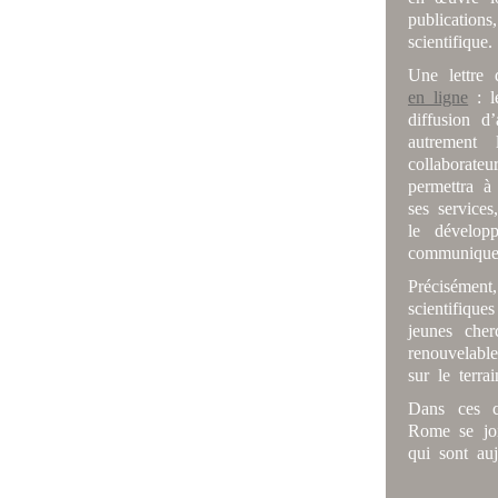
publicatio
scientifique
Une lettre 
en ligne
: l
diffusion d
autrement
collaborat
permettra à
ses services
le dévelop
communiquer 
Précisément
scientifiqu
jeunes che
renouvelabl
sur le terr
Dans ces ci
Rome se joi
qui sont auj
--