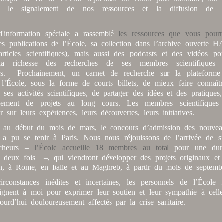
ns, le signalement de nos ressources et la diffusion de l’
.
d'information spéciale a rassemblé
les ressources que vous pourr
es publications de l’École, sa collection dans l’archive ouverte H
’articles scientifiques), mais aussi des podcasts et des vidéos po
 la richesse des recherches de ses membres scientifiques
eurs. Prochainement, un carnet de recherche sur la platefor
 l’École, sous la forme de courts billets, de mieux faire connaît
, ses activités scientifiques, de partager des idées et des pratiques
pement de projets au long cours. Les membres scientifiques
sur leurs expériences, leurs découvertes, leurs initiatives.
, au début du mois de mars, le concours d’admission des nouv
es a pu se tenir à Paris. Nous nous réjouissons de l’arrivée de 
rcheurs –
l’École accueille 18 membres au total
pour une dur
e deux fois –, qui viendront développer des projets originaux et 
ain, à Rome, en Italie et au Maghreb, à partir du mois de septemb
rconstances inédites et incertaines, les personnels de l’École 
gnent à moi pour exprimer leur soutien et leur sympathie à cell
ourd’hui douloureusement affectés par la crise sanitaire.