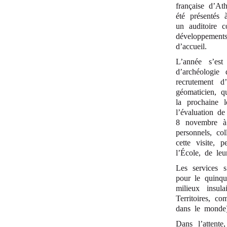
française d’Ath
été présentés à
un auditoire c
développements
d’accueil.
L’année s’est
d’archéologie
recrutement d
géomaticien, q
la prochaine 
l’évaluation d
8 novembre à 
personnels, co
cette visite, 
l’École, de leu
Les services s
pour le quinqu
milieux insul
Territoires, co
dans le monde)
Dans l’attent