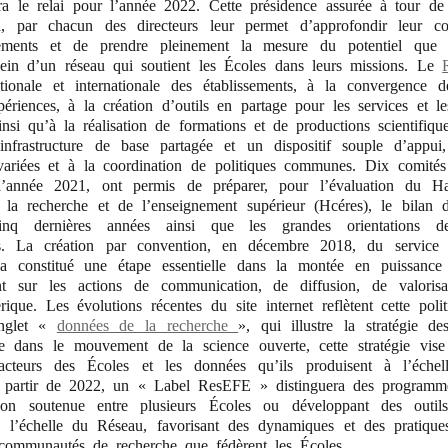
dra le relai pour l’année 2022. Cette présidence assurée à tour de
, par chacun des directeurs leur permet d’approfondir leur co
ssements et de prendre pleinement la mesure du potentiel que r
sein d’un réseau qui soutient les Écoles dans leurs missions. Le
nationale et internationale des établissements, à la convergence d
périences, à la création d’outils en partage pour les services et 
nsi qu’à la réalisation de formations et de productions scientifique
infrastructure de base partagée et un dispositif souple d’appu
 variées et à la coordination de politiques communes. Dix comités 
’année 2021, ont permis de préparer, pour l’évaluation du H
e la recherche et de l’enseignement supérieur (Hcéres), le bilan d
inq dernières années ainsi que les grandes orientations de
s. La création par convention, en décembre 2018, du service
s a constitué une étape essentielle dans la montée en puissance
ent sur les actions de communication, de diffusion, de valorisa
rique. Les évolutions récentes du site internet reflètent cette poli
onglet «
données de la recherche
», qui illustre
la stratégie d
ite dans le mouvement de la science ouverte, cette stratégie vise
 acteurs des Écoles et les données qu’ils produisent à l’échel
artir de 2022, un « Label ResEFE » distinguera des programme
tion soutenue entre plusieurs Écoles ou développant des outil
à l’échelle du Réseau, favorisant des dynamiques et des pratique
s communautés de recherche que fédèrent les Écoles.