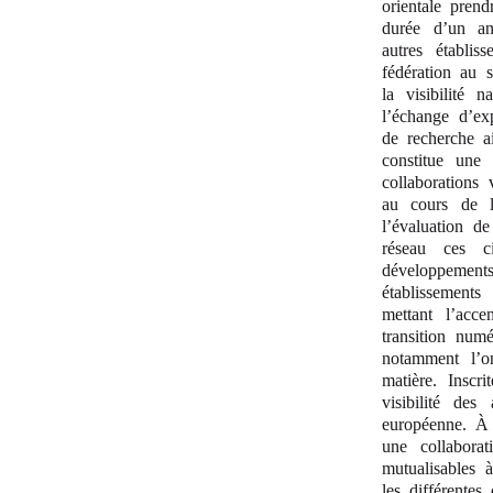
orientale pren
durée d’un an
autres établi
fédération au 
la visibilité 
l’échange d’ex
de recherche ai
constitue une 
collaborations
au cours de l
l’évaluation d
réseau ces c
développement
établissement
mettant l’acc
transition numé
notamment l’
matière. Inscr
visibilité des
européenne.
À p
une collabora
mutualisables 
les différente