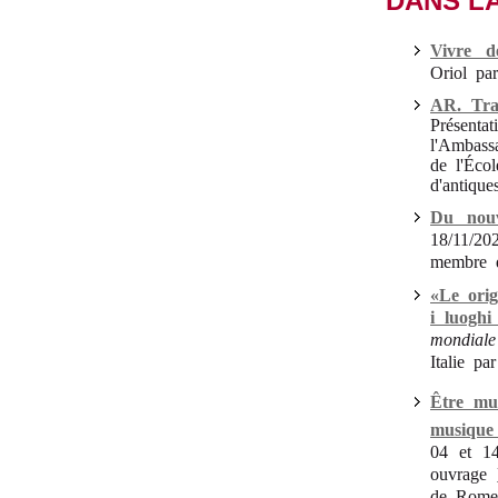
DANS L
Vivre 
Oriol pa
AR. Tra
Présenta
l'Ambass
de l'Écol
d'antique
Du nou
18/11/20
membre 
«Le orig
i luoghi
mondiale
Italie pa
Être mu
musique
04 et 14
ouvrage
de Rome