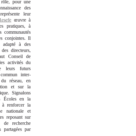
 rôle, pour une
nnaissance des
eprésente leur
Resefe
œuvre à
es pratiques, à
les communautés
s conjointes. Il
i, adapté à des
des directeurs,
aut Conseil de
es activités du
 leurs futurs
 commun inter-
 du réseau, en
tion et sur la
tique. Signalons
es Écoles en la
 à renforcer la
le nationale et
s reposant sur
s de recherche
s partagées par