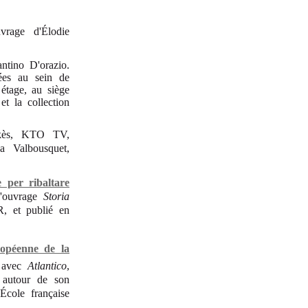
vrage d'Élodie
ntino D'orazio.
ées au sein de
étage, au siège
t la collection
ckès, KTO TV,
a Valbousquet,
 per ribaltare
l'ouvrage
Storia
R, et publié en
ropéenne de la
t avec
Atlantico
,
 autour de son
École française