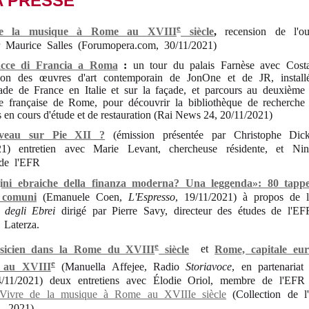
A PRESSE
e
de la musique à Rome au XVIII
siècle
,
recension de l'ou
r Maurice Salles
(Forumopera.com, 30/11/2021)
cce di Francia a Roma
:
un tour du palais Farnèse avec Costa
tion des œuvres d'art contemporain de JonOne et de JR, install
ade de France en Italie et sur la façade, et parcours au deuxième 
e française de Rome, pour découvrir la bibliothèque de recherche e
s en cours d'étude et de restauration (Rai News 24, 20/11/2021)
veau sur Pie XII ?
(émission présentée par Christophe Di
21) entretien avec Marie Levant, chercheuse résidente, et Nin
de l'EFR
ini ebraiche della finanza moderna? Una leggenda»: 80 tappe
 comuni
(Emanuele Coen,
L'Espresso
, 19/11/2021) à propos de 
 degli Ebrei
dirigé par Pierre Savy, directeur des études de l'EF
r Laterza.
e
sicien dans la Rome du XVIII
siècle
et
Rome, capitale eu
e
 au XVIII
(Manuella Affejee, Radio
Storiavoce
, en partenaria
/11/2021) deux entretiens avec Élodie Oriol, membre de l'EFR
Vivre de la musique à Rome au XVIIIe siècle
(Collection de l'
, 2021)