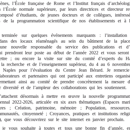
ènes, l’École française de Rome et l’Institut français d’archéolog
 l’École normale supérieure, par leurs directrices et directeur re
omposé d’étudiants, de jeunes docteurs et de collègues, intéress
 de la programmation scientifique de nos établissements et à le
 terminée sur quelques événements marquants : l’installation 
 dans des locaux réaménagés au sein du bâtiment de la pla
’une nouvelle responsable du service des publications et d
ui prendront leur poste au début de l’année 2022 et vous seront
lettre ; ou encore la visite sur site du comité d’experts du H
e la recherche et de l’enseignement supérieur, du 4 au 6 novemb
Naples pour l’évaluation du Centre Jean Bérard. Je remerci
llaborateurs et partenaires qui ont participé aux entretiens organi
permettant ainsi au comité de prendre concrètement la mesure d
r diversité et de l’ampleur des collaborations qui les soutiennent.
’attachent désormais à mettre en œuvre la nouvelle programmati
ennal 2022-2026, articulée en six axes thématiques (Espaces mariti
aires ; Création, patrimoine, mémoire ; Population, ressources
mmunautés, citoyenneté ; Croyances, pratiques et institutions religi
, que vous découvrirez sur le site internet en janvier prochain.
e, je vous souhaite à toutes et tous une bonne fin d’année, e