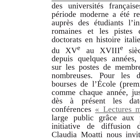
des universités françai
période moderne a été ret
auprès des étudiants l’in
romaines et les pistes 
doctorats en histoire ital
e
e
du XV
au XVIII
sièc
depuis quelques années,
sur les postes de membr
nombreuses. Pour les do
bourses de l’École (prem
comme chaque année, jus
dès à présent les da
conférences
« Lectures m
large public grâce aux p
initiative de diffusion
Claudia Moatti nous invit