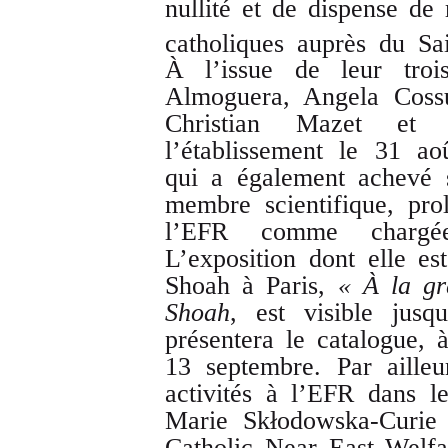
nullité et de dispense de 
catholiques auprès du Sa
À l’issue de leur troi
Almoguera, Angela Cossu,
Christian Mazet et 
l’établissement le 31 a
qui a également achevé 
membre scientifique, pro
l’EFR comme charg
L’exposition dont elle e
Shoah à Paris,
« À la gr
Shoah
, est visible jus
présentera le catalogue,
13 septembre. Par aille
activités à l’EFR dans l
Marie Skłodowska-Curie 
Catholic Near East Welfa