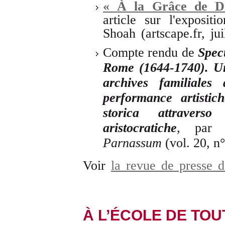
« À la Grâce de Di
article sur l'exposi
Shoah (artscape.fr, jui
Compte rendu de
Spect
Rome (1644-1740). Une
archives familiales 
performance artisti
storica attravers
aristocratiche
, par 
Parnassum
(vol. 20, n
Voir
la revue de presse 
À L’ÉCOLE DE TOUT