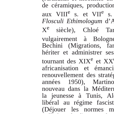
de céramiques, production
e
e
aux VIII
s. et VII
s.
Flosculi Ethimologum
d’Au
e
X
siècle), Chloé Tar
vulgairement à Bolog
Bechini (Migrations, fa
hériter et administrer se
e
tournant des XIX
et XX
africanisation et émanc
renouvellement des straté
années 1950), Martino
nouveau dans la Méditerr
la jeunesse à Tunis, Al
libéral au régime fasci
(Déjouer les normes m