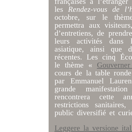
françaises à l’étrange
les
Rendez-vous de l’h
octobre, sur le thè
permettra aux visiteur
d’entretiens, de prendr
leurs activités dans
asiatique, ainsi que 
récentes. Les cinq Éco
le thème «
Gouverner
cours de la table rond
par Emmanuel Laurent
grande manifestatio
rencontrera cette 
restrictions sanitair
public diversifié et c
Leggere la versione ita