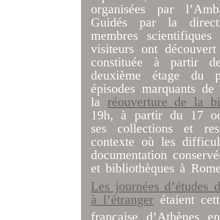
organisées par l’Amb
Guidés par la direct
membres scientifiques
visiteurs ont découvert
constituée à partir d
deuxième étage du p
épisodes marquants d
la
réouverture de la bi
19h, à partir du 17 oc
ses collections et re
contexte où les difficul
documentation conservé
et bibliothèques à Rome 
Les journées d’études 
à l’étranger
étaient cett
française d’Athènes e