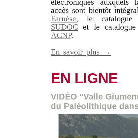
électroniques auxquels 
accès sont bientôt intégra
Farnèse
, le catalogue c
SUDOC
et le catalogue c
ACNP
.
En savoir plus →
EN LIGNE
VIDÉO "Valle Giumen
du Paléolithique dan