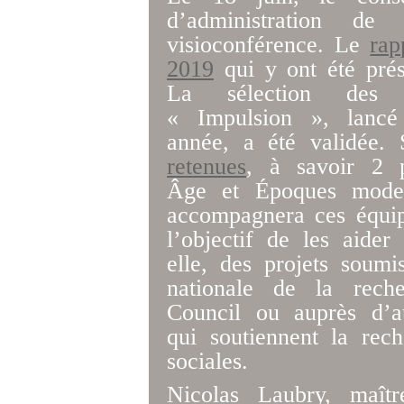
d’administration d
visioconférence. Le
rap
2019
qui y ont été prés
La sélection des 
« Impulsion », lancé
année, a été validée. 
retenues
, à savoir 2 p
Âge et Époques moder
accompagnera ces équi
l’objectif de les aider
elle, des projets soum
nationale de la rech
Council ou auprès d’a
qui soutiennent la rec
sociales.
Nicolas Laubry, maîtr