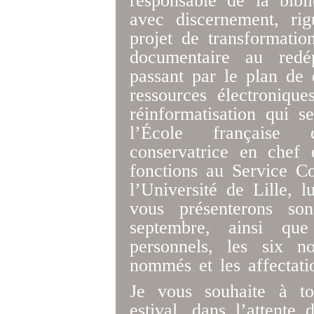
responsable de la bibl
avec discernement, ri
projet de transformation
documentaire au redép
passant par le plan de 
ressources électroniqu
réinformatisation qui 
l’École française 
conservatrice en chef 
fonctions au Service 
l’Université de Lille, 
vous présenterons so
septembre, ainsi qu
personnels, les six n
nommés et les affectati
Je vous souhaite à t
estival, dans l’attente