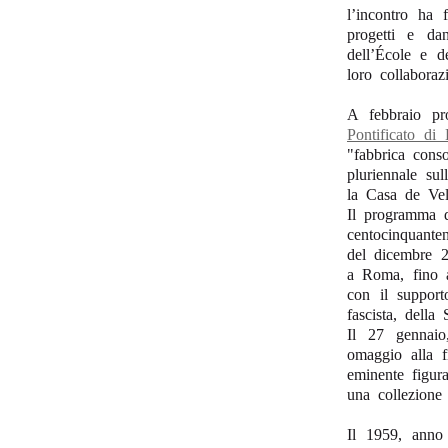
l’incontro ha f
progetti e da
dell’École e d
loro collaboraz
A febbraio pr
Pontificato di
"fabbrica cons
pluriennale su
la Casa de Vel
Il programma di
centocinquante
del dicembre 20
a Roma, fino a
con il support
fascista, dell
Il 27 gennaio
omaggio alla f
eminente figur
una collezione 
Il 1959, anno 