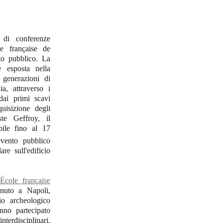
 di conferenze
e française de
to pubblico. La
 esposta nella
e generazioni di
ia, attraverso i
 dai primi scavi
quisizione degli
te Geffroy, il
bile fino al 17
vento pubblico
re sull'edificio
'École française
enuto a Napoli,
io archeologico
nno partecipato
terdisciplinari,