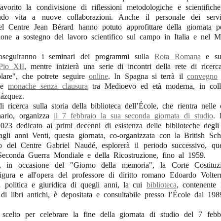
avorito la condivisione di riflessioni metodologiche e scientifich
ndo vita a nuove collaborazioni. Anche il personale dei serviz
el Centre Jean Bérard hanno potuto approfittare della giornata pe
ione a sostegno del lavoro scientifico sul campo in Italia e nel M
oseguiranno i seminari dei programmi sulla
Rota Romana
e su
 Pio XII
, mentre inizierà una serie di incontri della rete di ricerc
olare", che potrete seguire
online
. In Spagna si terrà il
convegno
lle
monache senza clausura
tra Medioevo ed età moderna, in coll
ázquez.
 ricerca sulla storia della biblioteca dell’École, che rientra nelle 
nario, organizza
il 7 febbraio la sua seconda giornata di studio
. 
23 dedicato ai primi decenni di esistenza delle biblioteche degli is
gli anni Venti, questa giornata, co-organizzata con la British S
o del Centre Gabriel Naudé, esplorerà il periodo successivo, qu
a Seconda Guerra Mondiale e della Ricostruzione, fino al 1959.
, in occasione del "Giorno della memoria", la Corte Costituz
igura e all'opera del professore di diritto romano Edoardo Volter
a politica e giuridica di quegli anni, la cui
biblioteca
, contenente
di libri antichi, è depositata e consultabile presso l’École dal 198
scelto per celebrare la fine della giornata di studio del 7 febb