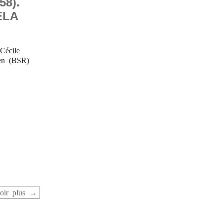
58).
ELA
Cécile
en (BSR)
oir plus