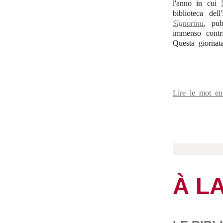
l'anno in cui
biblioteca de
Signorina
, pub
immenso contrib
Questa giornat
Lire le mot e
À L