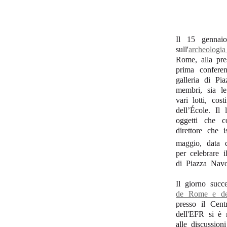
Il 15 gennaio
sull'
archeologi
Rome, alla pre
prima conferen
galleria di Pia
membri, sia le 
vari lotti, cos
dell’École. Il
oggetti che c
direttore che 
maggio, data 
per celebrare i
di Piazza Navo
Il giorno succ
de Rome e de
presso il Cent
dell'EFR si è 
alle discussion