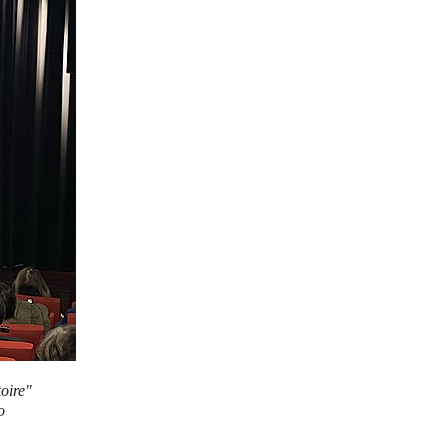
oire"
o