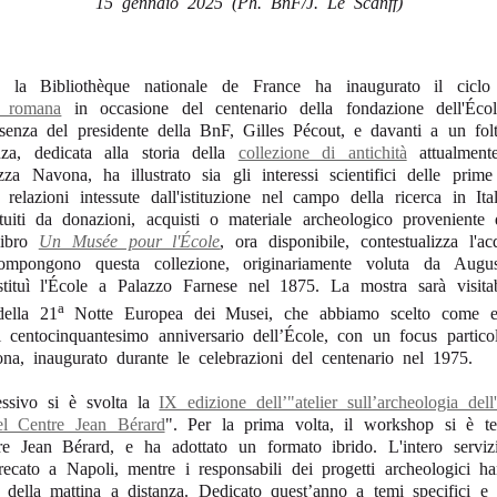
15 gennaio 2025 (Ph. BnF/J. Le Scanff)
 la Bibliothèque nationale de France ha inaugurato il ciclo
a romana
in occasione del centenario della fondazione dell'Écol
senza del presidente della BnF, Gilles Pécout, e davanti a un fol
za, dedicata alla storia della
collezione di antichità
attualmente
zza Navona, ha illustrato sia gli interessi scientifici delle prim
relazioni intessute dall'istituzione nel campo della ricerca in Ital
tituiti da donazioni, acquisti o materiale archeologico proveniente
 libro
Un Musée pour l'École
, ora disponibile, contestualizza l'ac
ompongono questa collezione, originariamente voluta da Augus
istituì l'École a Palazzo Farnese nel 1875. La mostra sarà visita
a
della 21
Notte Europea dei Musei, che abbiamo scelto come e
l centocinquantesimo anniversario dell’École, con un focus particola
na, inaugurato durante le celebrazioni del centenario nel 1975.
essivo si è svolta la
IX edizione dell’"atelier sull’archeologia dell
l Centre Jean Bérard
". Per la prima volta, il workshop si è t
re Jean Bérard, e ha adottato un formato ibrido. L'intero serviz
recato a Napoli, mentre i responsabili dei progetti archeologici ha
i della mattina a distanza. Dedicato quest’anno a temi specifici e in