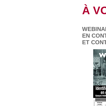
À V
WEBINAI
EN CON
ET CONT