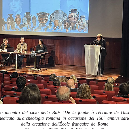
o incontro del ciclo della BnF "De la fouille à l'écriture de l'hist
dedicato all'archeologia romana in occasione del 150° anniversari
della creazione dell'École française de Rome