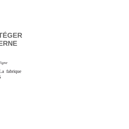
OTÉGER
ERNE
ligne
La fabrique
5