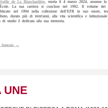
Noëlle de La Blanchardière
, morta il 4 marzo 2024, assunse la 
ll'École. La sua carriera si concluse nel 1992. Il volume de
blicato nel 1994 nella collezione dell’EFR in suo onore, tes
uto, durato più di trent'anni, alla vita scientifica e istituzionale d
a di studio è dedicata alla sua memoria.
n français →
A UNE