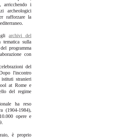
e, arricchendo i
i archeologici
r rafforzare la
editerraneo.
gli
archivi del
a tematica sulla
del programma
aborazione con
celebrazioni del
Dopo l'incontro
tituti stranieri
chool at Rome e
ello del regime
ionale ha reso
ra (1904-1984),
 10.000 opere e
9.
raio, è proprio