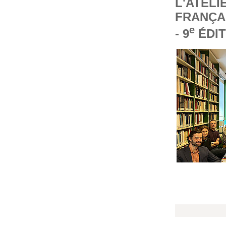
L'ATELI
FRANÇA
e
- 9
ÉDIT