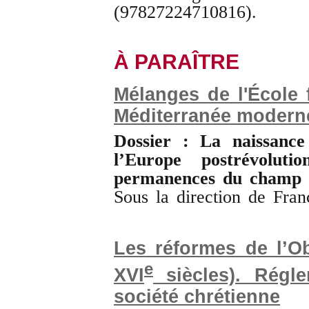
(97827224710816).
À PARAÎTRE
Mélanges de l'École 
Méditerranée modern
Dossier : La naissance 
l’Europe postrévoluti
permanences du champ éd
Sous la direction de Fra
Les réformes de l’O
e
XVI
siècles). Régle
société chrétienne