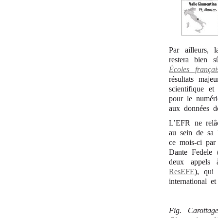
Par ailleurs,
restera bien s
Écoles françai
résultats maj
scientifique et
pour le numériq
aux données de
L’EFR ne relâc
au sein de sa b
ce mois-ci par
Dante Fedele (
deux appels à
ResEFE
), qui
international e
Fig. Carottag