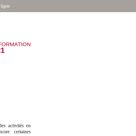
ligne
NFORMATION
21
es activités en
core certaines