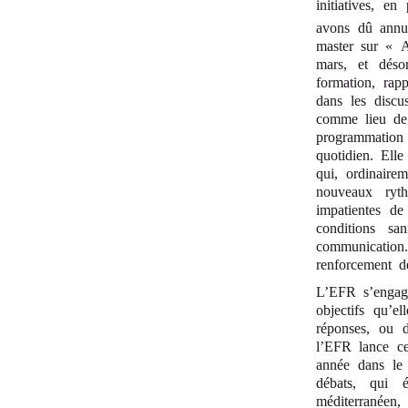
initiatives, e
avons dû annu
master sur « Ar
mars, et déso
formation, rap
dans les discu
comme lieu de 
programmation
quotidien. Ell
qui, ordinaire
nouveaux ryt
impatientes de
conditions sa
communication.
renforcement d
L’EFR s’engage
objectifs qu’e
réponses, ou 
l’EFR lance ce
année dans le 
débats, qui é
méditerranéen