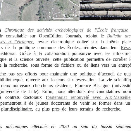
 la
Chronique des activités archéologiques de l’École français
ûr consultable sur OpenEdition Journals, rejoint le
Bulletin ar
ses à l’étranger
, revue électronique éditée sur la même plat
eurs de la politique commune des Écoles, réunies dans leur
Rése
 éditorial. Grâce à la collaboration poursuivie avec les infrastruc
ue et la science ouverte, cette publication permettra de corréler l
 la recherche, sous forme de fichiers ou de liens vers un entrep
he pas ses efforts pour maintenir une politique d’accueil de qua
ibliothèque, ouverte aux lecteurs sur réservation. La vie scientif
 deux nouveaux chercheurs résidents, Florence Bistagne (universit
université de Lille). Enfin, nous attendons des candidatures nom
 contrats doctoraux (
partenariat renouvelé avec Aix-Marseille
 permettront à de jeunes doctorants de venir se former dans un
t pluridisciplinaire, au plus près de leurs terrains de recherche.
es mécaniques effectués en 2020 au sein du bassin sédimen