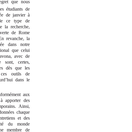
regret que nous
es étudiants de
tée de janvier à
 de ce type de
e la recherche,
ouverte de Rome
En revanche, la
rée dans notre
ional que celui
Navona, avec de
sont, certes,
ues dès que les
 ces outils de
urd’hui dans le
onformément aux
 à apporter des
orains. Ainsi,
 données chaque
tretiens et des
alité du monde
enne membre de