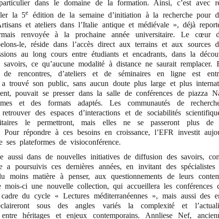
n particulier dans le domaine de la formation. Ainsi, c’est avec 
e
ler la 5
édition de la semaine d’initiation à la recherche pour d
tisans et ateliers dans l’Italie antique et médiévale », déjà repor
rmais renvoyée à la prochaine année universitaire. Le cœur
pelons-le, réside dans l’accès direct aux terrains et aux sources d
ssions au long cours entre étudiants et encadrants, dans la déc
savoirs, ce qu’aucune modalité à distance ne saurait remplacer. 
 de rencontres, d’ateliers et de séminaires en ligne est ent
e a trouvé son public, sans aucun doute plus large et plus internat
ment, pouvait se presser dans la salle de conférences de piazza 
hmes et des formats adaptés. Les communautés de recherche 
 retrouver des espaces d’interactions et de sociabilités scientifiq
nitaires le permettront, mais elles ne se passeront plus de
 Pour répondre à ces besoins en croissance, l’EFR investit aujo
e ses plateformes de visioconférence.
 aussi dans de nouvelles initiatives de diffusion des savoirs, c
lle a poursuivis ces dernières années, en invitant des spécialistes
du moins matière à penser, aux questionnements de leurs contemp
 mois-ci une nouvelle collection, qui accueillera les conférences
cadre du cycle « Lectures méditerranéennes », mais aussi des en
claireront sous des angles variés la complexité et l’actu
, entre héritages et enjeux contemporains. Annliese Nef, anci