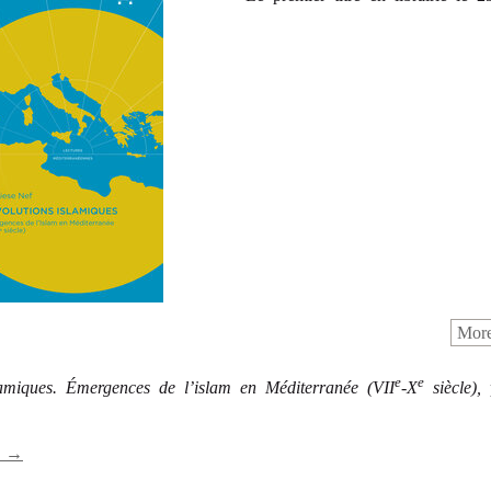
More
e
e
lamiques. Émergences de l’islam en Méditerranée (VII
-X
siècle),
s →