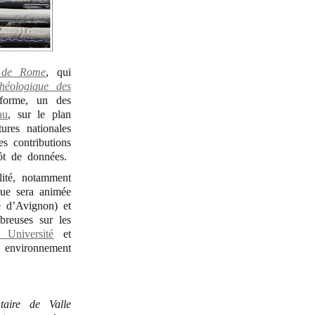
e de Rome
, qui
chéologique des
eforme, un des
au
, sur le plan
tures nationales
es contributions
ôt de données.
lité, notamment
ique sera animée
é d’Avignon) et
breuses sur les
 Université
et
 environnement
taire de Valle