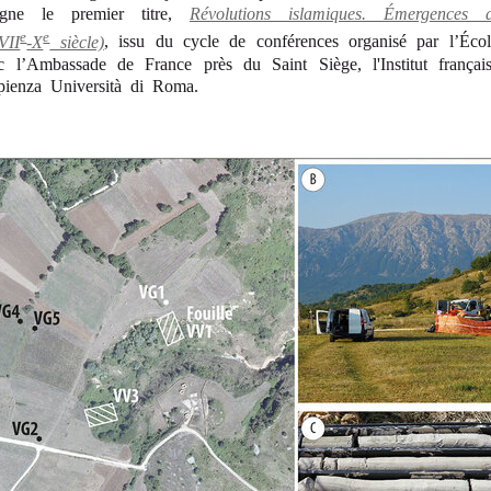
gne le premier titre,
Révolutions islamiques. Émergences 
e
e
VII
-X
siècle)
, issu du cycle de conférences organisé par l’Éc
ec l’Ambassade de France près du Saint Siège, l'Institut françai
pienza Università di Roma.