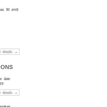
'au 30 avril
 details
IONS
le date
19
 details