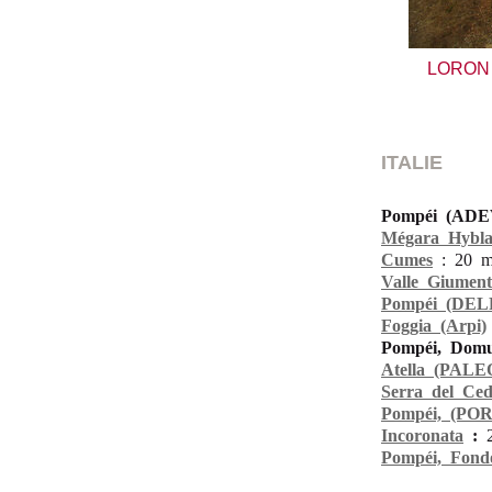
LORON 
ITALIE
Pompéi (ADEV
Mégara Hybl
Cumes
:
20 m
Valle Giument
Pompéi (DEL
Foggia (Arpi)
Pompéi, Domu
Atella (PALE
Serra del Ced
Pompéi, (P
Incoronata
:
Pompéi, Fondo