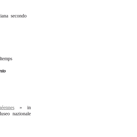
liana secondo
ltemps
nto
néennes
» in
 Museo nazionale