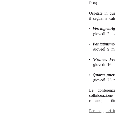
Pisa).
Ospitate in qua
il seguente cal
•
Vercingetori
giovedì 2 ma
•
Panlatinismo
giovedì 9 m
•
‘France, Fr
giovedì 16 mag
•
Quarta guerr
giovedì 23 ma
Le conferenz
collaborazione 
romano, l'Insti
Per maggiori 