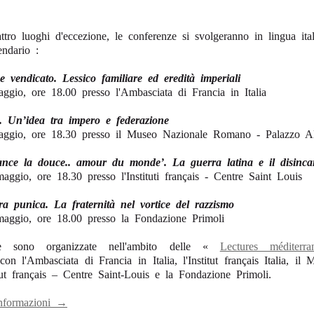
ttro luoghi d'eccezione, le conferenze si svolgeranno in lingua ita
endario :
ge vendicato. Lessico familiare ed eredità imperiali
ggio, ore 18.00 presso l'Ambasciata di Francia in Italia
. Un’idea tra impero e federazione
aggio, ore 18.30 presso il Museo Nazionale Romano - Palazzo A
ance la douce.. amour du monde’. La guerra latina e il disinca
gio, ore 18.30 presso l'Instituti français - Centre Saint Louis
a punica. La fraternità nel vortice del razzismo
ggio, ore 18.00 presso la Fondazione Primoli
e sono organizzate nell'ambito delle «
Lectures méditerra
con l'Ambasciata di Francia in Italia, l'Institut français Italia, il
tut français – Centre Saint-Louis e la Fondazione Primoli.
informazioni →