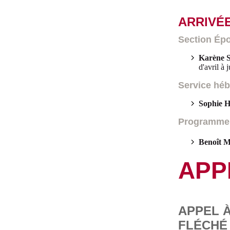
ARRIVÉ
Section Ép
Karène 
d'avril à 
Service hé
Sophie H
Programme 
Benoît 
APP
APPEL 
FLÉCHÉ 