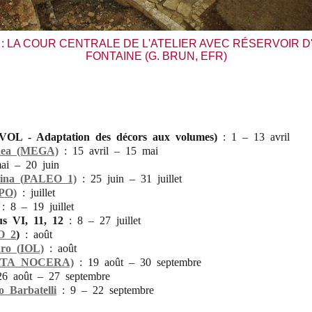
: LA COUR CENTRALE DE L'ATELIER AVEC RÉSERVOIR D
FONTAINE (G. BRUN, EFR)
OL - Adaptation des décors aux volumes)
: 1 – 13 avril
aea (MEGA)
: 15 avril – 15 mai
ai – 20 juin
ina (
PALEO 1)
:
25 juin – 31 juillet
PO)
:
juillet
: 8 – 19 juillet
s VI, 11, 12
: 8 – 27
juillet
O 2
)
:
août
ro (
IOL)
:
août
ORTA_NOCERA)
: 19 août – 30 septembre
26 août – 27 septembre
 Barbatelli
:
9 – 22 septembre