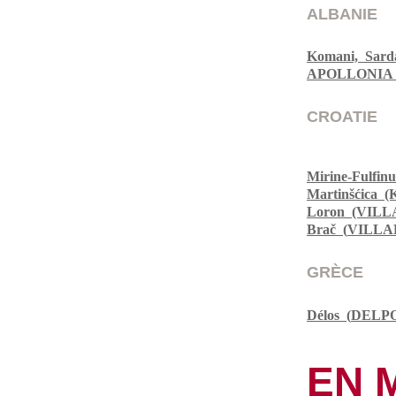
ALBANIE
Komani, Sard
APOLLONIA
CROATIE
Mirine-Fulf
Martinšćica
Loron (VILL
Brač (
VILLA
GRÈCE
Délos (
DELPO
EN 