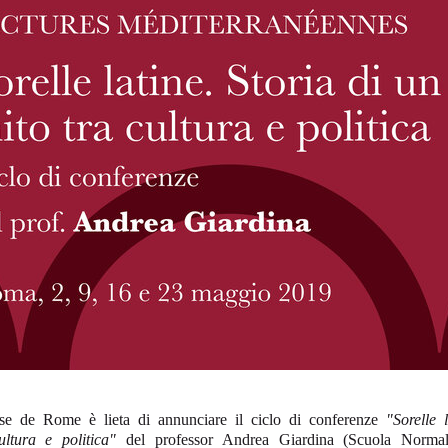
ise de Rome è lieta di annunciare il ciclo di conferenze
"Sorelle 
ltura e politica"
del professor Andrea Giardina (Scuola Normal