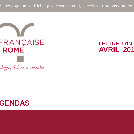
e message ne s’affiche pas correctement, accédez à sa version en 
LETTRE D'I
AVRIL 20
AGENDAS