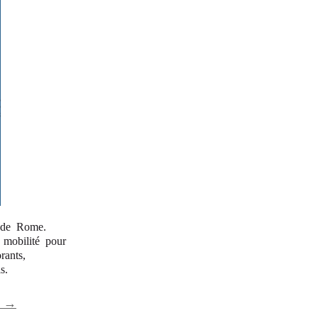
e de Rome.
a mobilité pour
rants,
s.
5 →