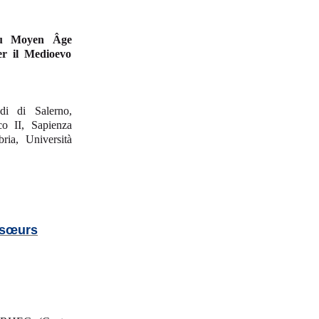
 au Moyen Âge
er il Medioevo
udi di Salerno,
co II, Sapienza
ria, Università
s sœurs