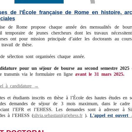
ses de l'École française de Rome en histoire, arc
ciales
aise de Rome propose chaque année des mensualités de bours
eil temporaire de jeunes chercheurs dont les travaux nécessite
urses ont pour mission principale d’aider les doctorants au cour
travail de thèse.
de sélection sont organisées chaque année.
didature pour un séjour de bourse au second semestre 2025
re transmis via le formulaire en ligne
avant le 31 mars 2025.
pel à candidature →
es et étudiants inscrits en thèse à l’École des hautes études en sc
 des demandes de séjour de 3 mois maximum, dans le cadre d
sociant l’EFR et l’EHESS. Les demandes sont à adresser à Silv
tudes à l’EHESS (
silvia.sebastiani(at)ehess.fr
).
L'appel est ouvert