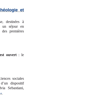
héologie et
e, destinées à
nt un séjour en
s des premières
 est ouvert
: le
iences sociales
’un dispositif
ia Sebastiani,
 →