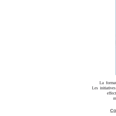
La format
Les initiative
effec
m
Co