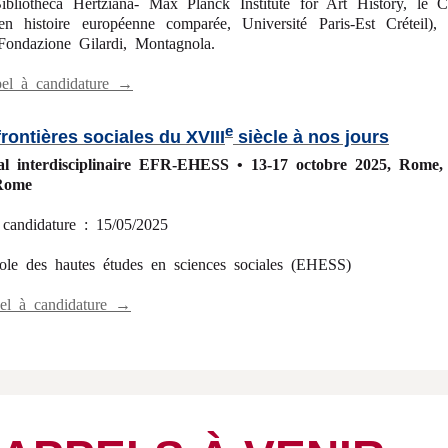
Bibliotheca Hertziana- Max Planck Institute for Art History, l
n histoire européenne comparée, Université Paris-Est Créteil), 
Fondazione Gilardi, Montagnola.
pel à candidature →
e
frontières sociales du XVIII
siècle à nos jours
ral interdisciplinaire EFR-EHESS • 13-17 octobre 2025,
Rome, 
 Rome
 candidature : 15/05/2025
cole des hautes études en sciences sociales (EHESS)
pel à candidature →