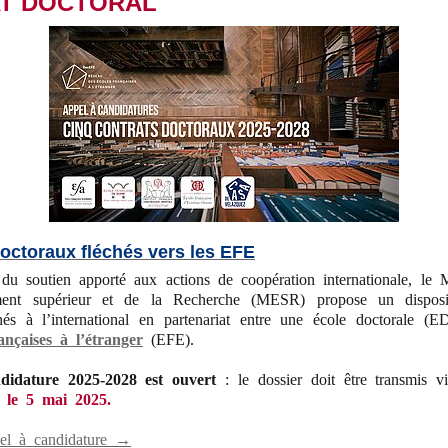
T DOCTORAL
doctoraux fléchés vers les EFE
du soutien apporté aux actions de coopération internationale, le M
ment supérieur et de la Recherche (MESR) propose un disposit
hés à l’international en partenariat entre une école doctorale (E
ançaises à l’étranger
(EFE).
didature 2025-2028 est ouvert
: le dossier doit être transmis vi
 le 5 mai 2025.
pel à candidature →