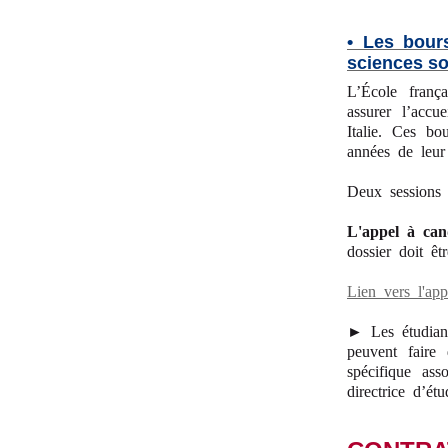
• Les bour
sciences so
L’École franç
assurer l’accu
Italie. Ces bo
années de leur 
Deux sessions 
L'appel à can
dossier doit êt
Lien vers l'ap
► Les étudiant
peuvent faire
spécifique as
directrice d’é