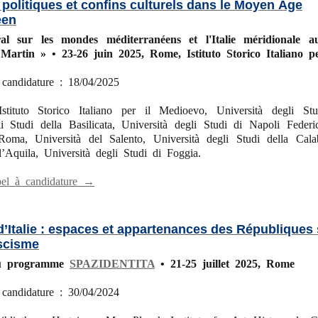
s politiques et confins culturels dans le Moyen Âge
éen
oral sur les mondes méditerranéens et l'Italie méridionale
Martin » • 23-26 juin 2025, Rome, Istituto Storico Italiano p
 candidature : 18/04/2025
Istituto Storico Italiano per il Medioevo, Università degli St
li Studi della Basilicata, Università degli Studi di Napoli Federi
Roma, Università del Salento, Università degli Studi della Calab
l’Aquila, Università degli Studi di Foggia.
pel à candidature →
 d’Italie : espaces et appartenances des République
scisme
du programme
SPAZIDENTITA
• 21-25 juillet 2025, Rome
 candidature : 30/04/2024