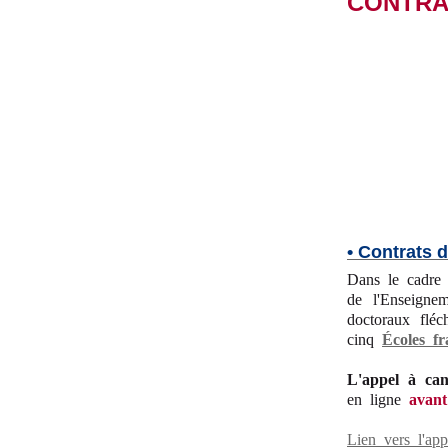
CONTRA
• Contrats 
Dans le cadre 
de l'Enseigne
doctoraux fléc
cinq
Écoles fr
L'appel à can
en ligne
avant
Lien vers l'ap